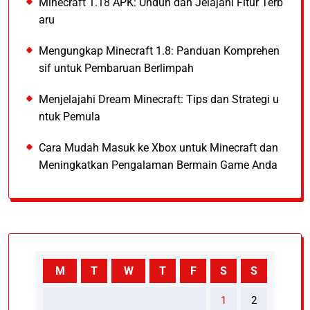
Minecraft 1.18 APK: Unduh dan Jelajahi Fitur Terb
aru
Mengungkap Minecraft 1.8: Panduan Komprehen
sif untuk Pembaruan Berlimpah
Menjelajahi Dream Minecraft: Tips dan Strategi u
ntuk Pemula
Cara Mudah Masuk ke Xbox untuk Minecraft dan
Meningkatkan Pengalaman Bermain Game Anda
M
T
W
T
F
S
S
1
2