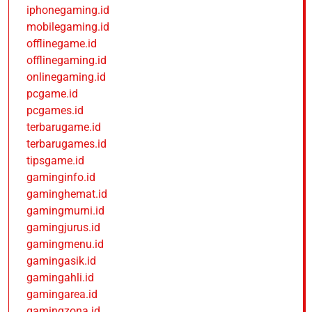
iphonegaming.id
mobilegaming.id
offlinegame.id
offlinegaming.id
onlinegaming.id
pcgame.id
pcgames.id
terbarugame.id
terbarugames.id
tipsgame.id
gaminginfo.id
gaminghemat.id
gamingmurni.id
gamingjurus.id
gamingmenu.id
gamingasik.id
gamingahli.id
gamingarea.id
gamingzona.id