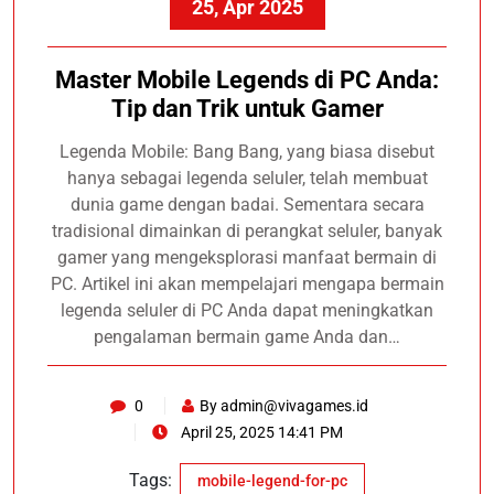
25, Apr 2025
Master Mobile Legends di PC Anda:
Tip dan Trik untuk Gamer
Legenda Mobile: Bang Bang, yang biasa disebut
hanya sebagai legenda seluler, telah membuat
dunia game dengan badai. Sementara secara
tradisional dimainkan di perangkat seluler, banyak
gamer yang mengeksplorasi manfaat bermain di
PC. Artikel ini akan mempelajari mengapa bermain
legenda seluler di PC Anda dapat meningkatkan
pengalaman bermain game Anda dan…
0
By
admin@vivagames.id
April 25, 2025 14:41 PM
Tags:
mobile-legend-for-pc