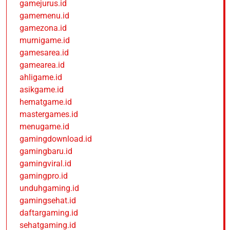
gamejurus.id
gamemenu.id
gamezona.id
murnigame.id
gamesarea.id
gamearea.id
ahligame.id
asikgame.id
hematgame.id
mastergames.id
menugame.id
gamingdownload.id
gamingbaru.id
gamingviral.id
gamingpro.id
unduhgaming.id
gamingsehat.id
daftargaming.id
sehatgaming.id