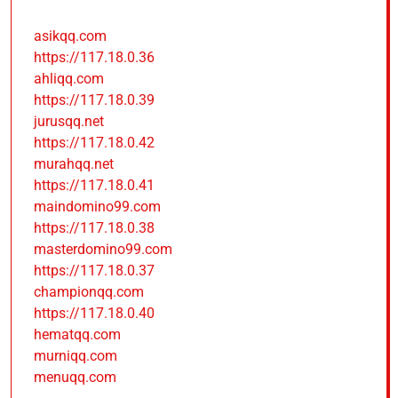
asikqq.com
https://117.18.0.36
ahliqq.com
https://117.18.0.39
jurusqq.net
https://117.18.0.42
murahqq.net
https://117.18.0.41
maindomino99.com
https://117.18.0.38
masterdomino99.com
https://117.18.0.37
championqq.com
https://117.18.0.40
hematqq.com
murniqq.com
menuqq.com