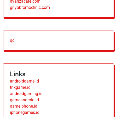
dyanzacare.com
griyabromoclinic.com
qq
Links
androidgame.id
trikgame.id
androidgaming.id
gameandroid.id
gameiphone.id
iphonegames.id