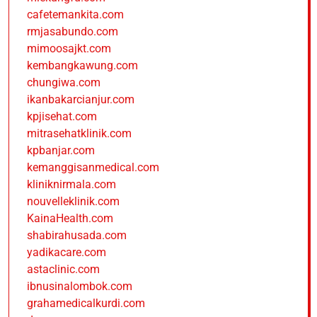
cafetemankita.com
rmjasabundo.com
mimoosajkt.com
kembangkawung.com
chungiwa.com
ikanbakarcianjur.com
kpjisehat.com
mitrasehatklinik.com
kpbanjar.com
kemanggisanmedical.com
kliniknirmala.com
nouvelleklinik.com
KainaHealth.com
shabirahusada.com
yadikacare.com
astaclinic.com
ibnusinalombok.com
grahamedicalkurdi.com