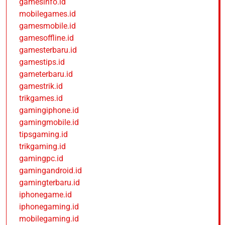
gamesinfo.id
mobilegames.id
gamesmobile.id
gamesoffline.id
gamesterbaru.id
gamestips.id
gameterbaru.id
gamestrik.id
trikgames.id
gamingiphone.id
gamingmobile.id
tipsgaming.id
trikgaming.id
gamingpc.id
gamingandroid.id
gamingterbaru.id
iphonegame.id
iphonegaming.id
mobilegaming.id