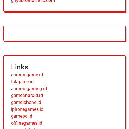
griyabromoclinic.com
Links
androidgame.id
trikgame.id
androidgaming.id
gameandroid.id
gameiphone.id
iphonegames.id
gamepc.id
offlinegames.id