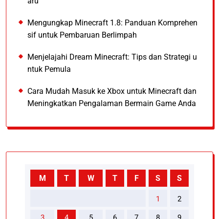
aru
Mengungkap Minecraft 1.8: Panduan Komprehen
sif untuk Pembaruan Berlimpah
Menjelajahi Dream Minecraft: Tips dan Strategi u
ntuk Pemula
Cara Mudah Masuk ke Xbox untuk Minecraft dan
Meningkatkan Pengalaman Bermain Game Anda
M
T
W
T
F
S
S
1
2
3
4
5
6
7
8
9