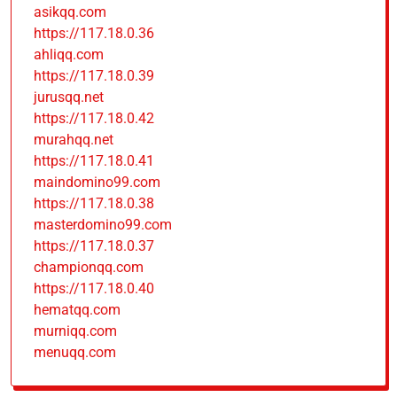
asikqq.com
https://117.18.0.36
ahliqq.com
https://117.18.0.39
jurusqq.net
https://117.18.0.42
murahqq.net
https://117.18.0.41
maindomino99.com
https://117.18.0.38
masterdomino99.com
https://117.18.0.37
championqq.com
https://117.18.0.40
hematqq.com
murniqq.com
menuqq.com