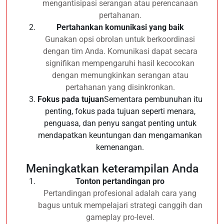
mengantisipasi serangan atau perencanaan
pertahanan.
Pertahankan komunikasi yang baik
Gunakan opsi obrolan untuk berkoordinasi
dengan tim Anda. Komunikasi dapat secara
signifikan mempengaruhi hasil kecocokan
dengan memungkinkan serangan atau
pertahanan yang disinkronkan.
Fokus pada tujuan
Sementara pembunuhan itu
penting, fokus pada tujuan seperti menara,
penguasa, dan penyu sangat penting untuk
mendapatkan keuntungan dan mengamankan
kemenangan.
Meningkatkan keterampilan Anda
Tonton pertandingan pro
Pertandingan profesional adalah cara yang
bagus untuk mempelajari strategi canggih dan
gameplay pro-level.