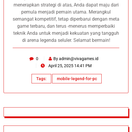
menerapkan strategi di atas, Anda dapat maju dari
pemula menjadi pemain utama. Merangkul
semangat kompetitif, tetap diperbarui dengan meta
game terbaru, dan terus -menerus memperbaiki
teknik Anda untuk menjadi kekuatan yang tangguh
di arena legenda seluler. Selamat bermain!
0
By
admin@vivagames.id
April 25, 2025 14:41 PM
Tags:
mobile-legend-for-pc