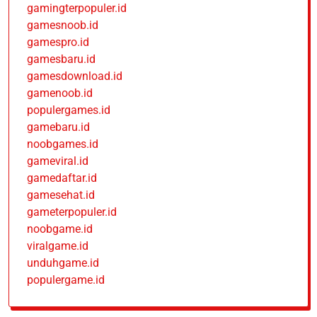
gamingterpopuler.id
gamesnoob.id
gamespro.id
gamesbaru.id
gamesdownload.id
gamenoob.id
populergames.id
gamebaru.id
noobgames.id
gameviral.id
gamedaftar.id
gamesehat.id
gameterpopuler.id
noobgame.id
viralgame.id
unduhgame.id
populergame.id