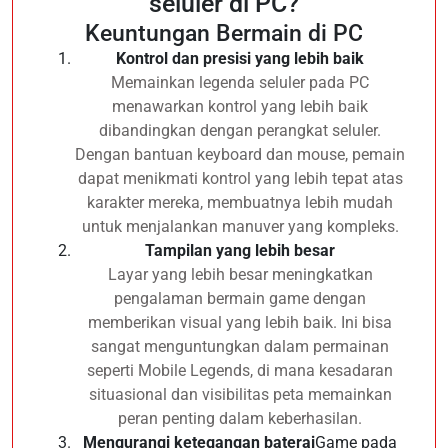
seluler di PC?
Keuntungan Bermain di PC
Kontrol dan presisi yang lebih baik
Memainkan legenda seluler pada PC
menawarkan kontrol yang lebih baik
dibandingkan dengan perangkat seluler.
Dengan bantuan keyboard dan mouse, pemain
dapat menikmati kontrol yang lebih tepat atas
karakter mereka, membuatnya lebih mudah
untuk menjalankan manuver yang kompleks.
Tampilan yang lebih besar
Layar yang lebih besar meningkatkan
pengalaman bermain game dengan
memberikan visual yang lebih baik. Ini bisa
sangat menguntungkan dalam permainan
seperti Mobile Legends, di mana kesadaran
situasional dan visibilitas peta memainkan
peran penting dalam keberhasilan.
Mengurangi ketegangan baterai
Game pada