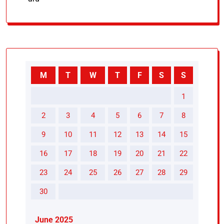
M
T
W
T
F
S
S
1
2
3
4
5
6
7
8
9
10
11
12
13
14
15
16
17
18
19
20
21
22
23
24
25
26
27
28
29
30
June 2025