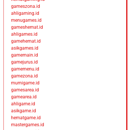
gameszona.id
ahligaming.id
menugames.id
gameshemat.id
ahligames.id
gamehemat.id
asikgames.id
gamemain.id
gamejurus.id
gamemenu.id
gamezona.id
murnigame.id
gamesarea.id
gamearea.id
ahligame.id
asikgame.id
hematgame.id
mastergames.id