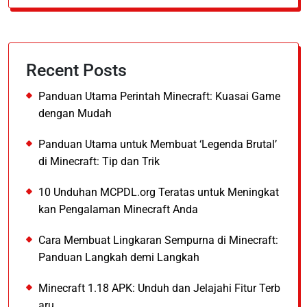
Recent Posts
Panduan Utama Perintah Minecraft: Kuasai Game
dengan Mudah
Panduan Utama untuk Membuat ‘Legenda Brutal’
di Minecraft: Tip dan Trik
10 Unduhan MCPDL.org Teratas untuk Meningkat
kan Pengalaman Minecraft Anda
Cara Membuat Lingkaran Sempurna di Minecraft:
Panduan Langkah demi Langkah
Minecraft 1.18 APK: Unduh dan Jelajahi Fitur Terb
aru