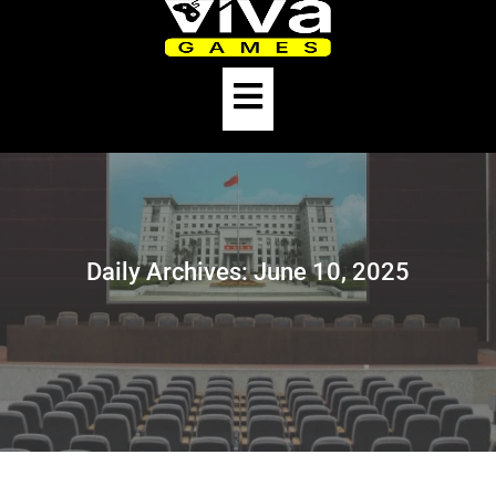
Skip
to
content
Open
Button
Daily Archives: June 10, 2025