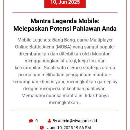
10, Jun 2025
Mantra Legenda Mobile:
Melepaskan Potensi Pahlawan Anda
Mobile Legends: Bang Bang, game Multiplayer
Online Battle Arena (MOBA) yang sangat populer
dikembangkan dan diterbitkan oleh Moonton,
menggabungkan strategi, kerja tim, dan
keterampilan. Salah satu elemen strategis utama
permainan melibatkan penggunaan mantra –
kemampuan khusus yang meningkatkan gameplay
dengan memperkuat keahlian pahlawan.
Memahami nuansa mantra ini tidak hanya
meningkatkan…
0
By
admin@vivagames.id
June 10, 2025 19:56 PM