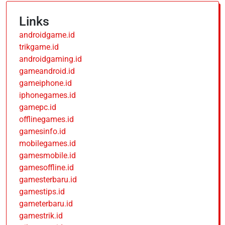
Links
androidgame.id
trikgame.id
androidgaming.id
gameandroid.id
gameiphone.id
iphonegames.id
gamepc.id
offlinegames.id
gamesinfo.id
mobilegames.id
gamesmobile.id
gamesoffline.id
gamesterbaru.id
gamestips.id
gameterbaru.id
gamestrik.id