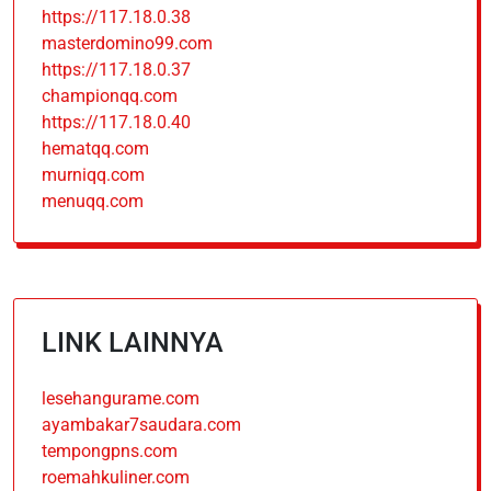
https://117.18.0.38
masterdomino99.com
https://117.18.0.37
championqq.com
https://117.18.0.40
hematqq.com
murniqq.com
menuqq.com
LINK LAINNYA
lesehangurame.com
ayambakar7saudara.com
tempongpns.com
roemahkuliner.com