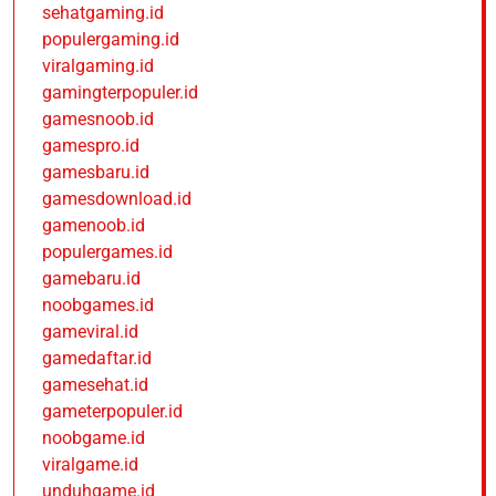
sehatgaming.id
populergaming.id
viralgaming.id
gamingterpopuler.id
gamesnoob.id
gamespro.id
gamesbaru.id
gamesdownload.id
gamenoob.id
populergames.id
gamebaru.id
noobgames.id
gameviral.id
gamedaftar.id
gamesehat.id
gameterpopuler.id
noobgame.id
viralgame.id
unduhgame.id