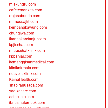
miekungfu.com
cafetemankita.com
rmjasabundo.com
mimoosajkt.com
kembangkawung.com
chungiwa.com
ikanbakarcianjur.com
kpjisehat.com
mitrasehatklinik.com
kpbanjar.com
kemanggisanmedical.com
kliniknirmala.com
nouvelleklinik.com
KainaHealth.com
shabirahusada.com
yadikacare.com
astaclinic.com
ibnusinalombok.com