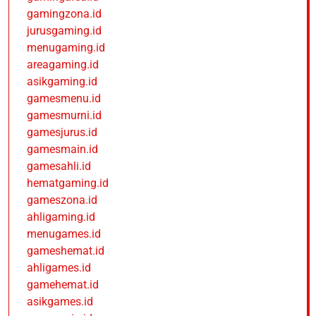
gamingzona.id
jurusgaming.id
menugaming.id
areagaming.id
asikgaming.id
gamesmenu.id
gamesmurni.id
gamesjurus.id
gamesmain.id
gamesahli.id
hematgaming.id
gameszona.id
ahligaming.id
menugames.id
gameshemat.id
ahligames.id
gamehemat.id
asikgames.id