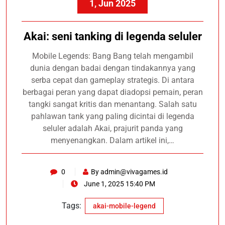
1, Jun 2025
Akai: seni tanking di legenda seluler
Mobile Legends: Bang Bang telah mengambil
dunia dengan badai dengan tindakannya yang
serba cepat dan gameplay strategis. Di antara
berbagai peran yang dapat diadopsi pemain, peran
tangki sangat kritis dan menantang. Salah satu
pahlawan tank yang paling dicintai di legenda
seluler adalah Akai, prajurit panda yang
menyenangkan. Dalam artikel ini,…
0
By
admin@vivagames.id
June 1, 2025 15:40 PM
Tags:
akai-mobile-legend