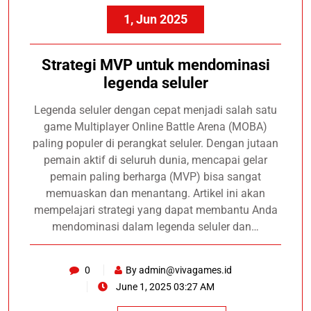
1, Jun 2025
Strategi MVP untuk mendominasi
legenda seluler
Legenda seluler dengan cepat menjadi salah satu
game Multiplayer Online Battle Arena (MOBA)
paling populer di perangkat seluler. Dengan jutaan
pemain aktif di seluruh dunia, mencapai gelar
pemain paling berharga (MVP) bisa sangat
memuaskan dan menantang. Artikel ini akan
mempelajari strategi yang dapat membantu Anda
mendominasi dalam legenda seluler dan…
0
By
admin@vivagames.id
June 1, 2025 03:27 AM