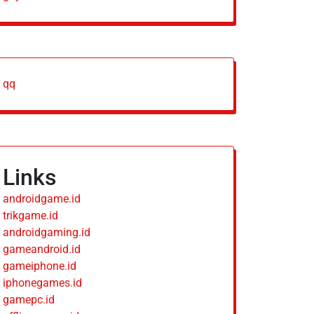
qq
Links
androidgame.id
trikgame.id
androidgaming.id
gameandroid.id
gameiphone.id
iphonegames.id
gamepc.id