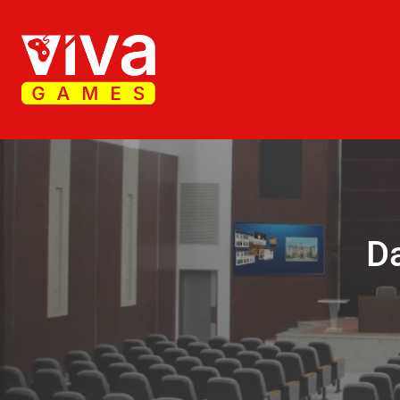
Skip
to
content
Da