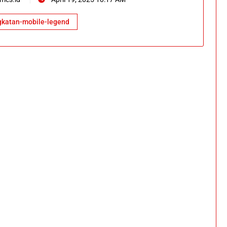
gkatan-mobile-legend