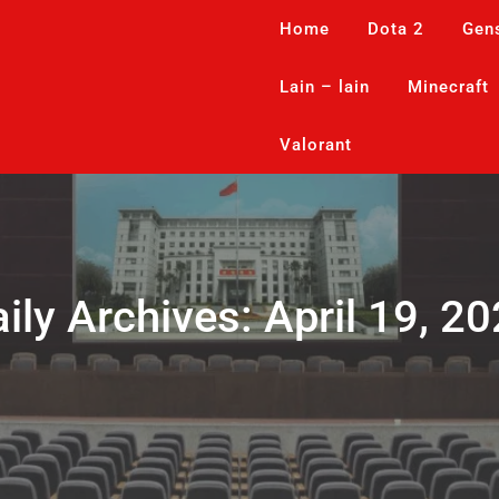
Home
Dota 2
Gen
Lain – lain
Minecraft
Valorant
ily Archives: April 19, 2