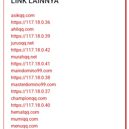
LINK LAINNYA
asikqq.com
https://117.18.0.36
ahliqq.com
https://117.18.0.39
jurusqq.net
https://117.18.0.42
murahqq.net
https://117.18.0.41
maindomino99.com
https://117.18.0.38
masterdomino99.com
https://117.18.0.37
championqq.com
https://117.18.0.40
hematqq.com
murniqq.com
menuqq.com