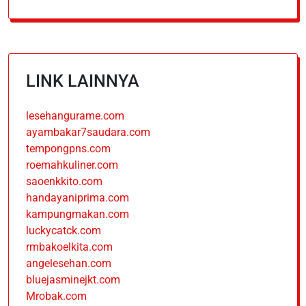
LINK LAINNYA
lesehangurame.com
ayambakar7saudara.com
tempongpns.com
roemahkuliner.com
saoenkkito.com
handayaniprima.com
kampungmakan.com
luckycatck.com
rmbakoelkita.com
angelesehan.com
bluejasminejkt.com
Mrobak.com