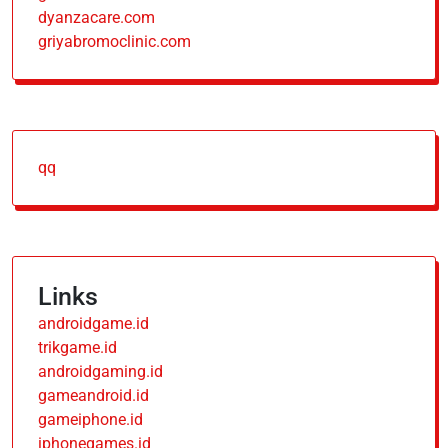
dyanzacare.com
griyabromoclinic.com
qq
Links
androidgame.id
trikgame.id
androidgaming.id
gameandroid.id
gameiphone.id
iphonegames.id