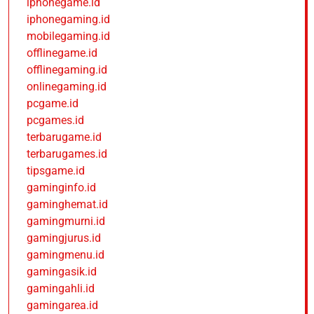
iphonegame.id
iphonegaming.id
mobilegaming.id
offlinegame.id
offlinegaming.id
onlinegaming.id
pcgame.id
pcgames.id
terbarugame.id
terbarugames.id
tipsgame.id
gaminginfo.id
gaminghemat.id
gamingmurni.id
gamingjurus.id
gamingmenu.id
gamingasik.id
gamingahli.id
gamingarea.id