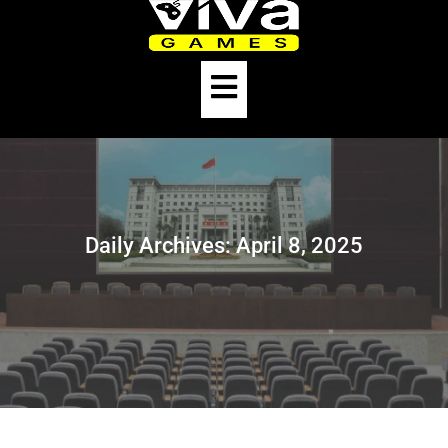
Skip
to
content
Open
Button
Daily Archives: April 8, 2025