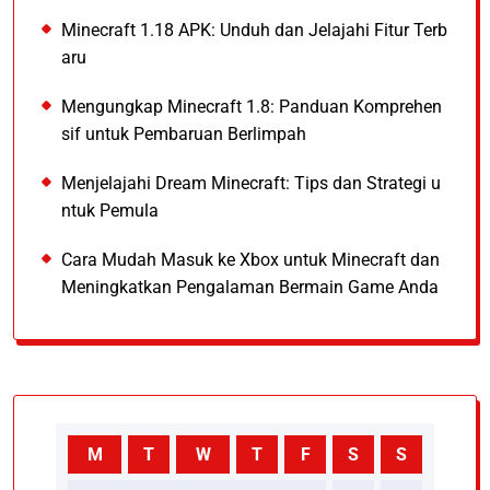
Minecraft 1.18 APK: Unduh dan Jelajahi Fitur Terb
aru
Mengungkap Minecraft 1.8: Panduan Komprehen
sif untuk Pembaruan Berlimpah
Menjelajahi Dream Minecraft: Tips dan Strategi u
ntuk Pemula
Cara Mudah Masuk ke Xbox untuk Minecraft dan
Meningkatkan Pengalaman Bermain Game Anda
M
T
W
T
F
S
S