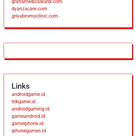
grahamedicalkurdi.com
dyanzacare.com
griyabromoclinic.com
Links
androidgame.id
trikgame.id
androidgaming.id
gameandroid.id
gameiphone.id
iphonegames.id