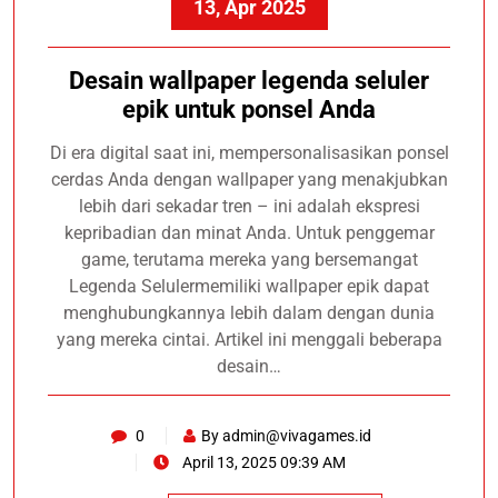
13, Apr 2025
Desain wallpaper legenda seluler
epik untuk ponsel Anda
Di era digital saat ini, mempersonalisasikan ponsel
cerdas Anda dengan wallpaper yang menakjubkan
lebih dari sekadar tren – ini adalah ekspresi
kepribadian dan minat Anda. Untuk penggemar
game, terutama mereka yang bersemangat
Legenda Selulermemiliki wallpaper epik dapat
menghubungkannya lebih dalam dengan dunia
yang mereka cintai. Artikel ini menggali beberapa
desain…
0
By
admin@vivagames.id
April 13, 2025 09:39 AM