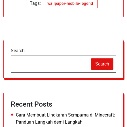
Tags:
wallpaper-mobile-legend
Search
Search
Recent Posts
Cara Membuat Lingkaran Sempurna di Minecraft:
Panduan Langkah demi Langkah