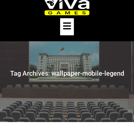
Skip
to
content
Open
Button
Tag Archives: wallpaper-mobile-legend