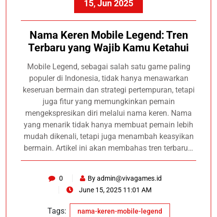
15, Jun 2025
Nama Keren Mobile Legend: Tren
Terbaru yang Wajib Kamu Ketahui
Mobile Legend, sebagai salah satu game paling
populer di Indonesia, tidak hanya menawarkan
keseruan bermain dan strategi pertempuran, tetapi
juga fitur yang memungkinkan pemain
mengekspresikan diri melalui nama keren. Nama
yang menarik tidak hanya membuat pemain lebih
mudah dikenali, tetapi juga menambah keasyikan
bermain. Artikel ini akan membahas tren terbaru…
0
By
admin@vivagames.id
June 15, 2025 11:01 AM
Tags:
nama-keren-mobile-legend