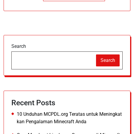
Search
Search
Recent Posts
10 Unduhan MCPDL.org Teratas untuk Meningkat
kan Pengalaman Minecraft Anda