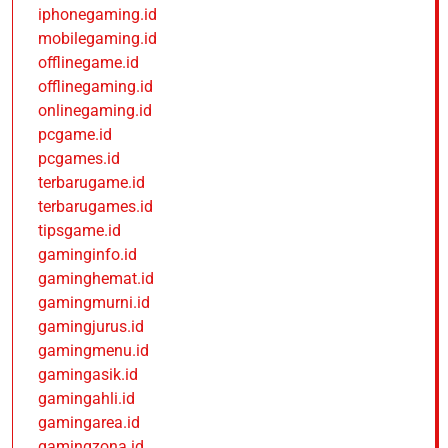
iphonegaming.id
mobilegaming.id
offlinegame.id
offlinegaming.id
onlinegaming.id
pcgame.id
pcgames.id
terbarugame.id
terbarugames.id
tipsgame.id
gaminginfo.id
gaminghemat.id
gamingmurni.id
gamingjurus.id
gamingmenu.id
gamingasik.id
gamingahli.id
gamingarea.id
gamingzona.id