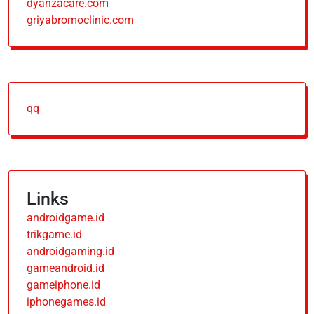
dyanzacare.com
griyabromoclinic.com
qq
Links
androidgame.id
trikgame.id
androidgaming.id
gameandroid.id
gameiphone.id
iphonegames.id