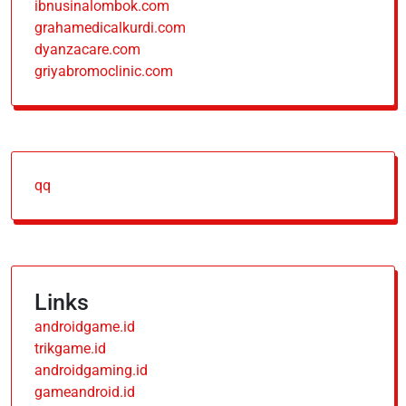
ibnusinalombok.com
grahamedicalkurdi.com
dyanzacare.com
griyabromoclinic.com
qq
Links
androidgame.id
trikgame.id
androidgaming.id
gameandroid.id