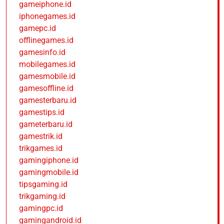
gameiphone.id
iphonegames.id
gamepc.id
offlinegames.id
gamesinfo.id
mobilegames.id
gamesmobile.id
gamesoffline.id
gamesterbaru.id
gamestips.id
gameterbaru.id
gamestrik.id
trikgames.id
gamingiphone.id
gamingmobile.id
tipsgaming.id
trikgaming.id
gamingpc.id
gamingandroid.id