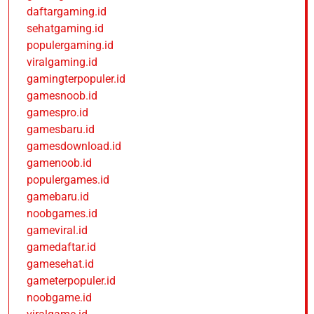
daftargaming.id
sehatgaming.id
populergaming.id
viralgaming.id
gamingterpopuler.id
gamesnoob.id
gamespro.id
gamesbaru.id
gamesdownload.id
gamenoob.id
populergames.id
gamebaru.id
noobgames.id
gameviral.id
gamedaftar.id
gamesehat.id
gameterpopuler.id
noobgame.id