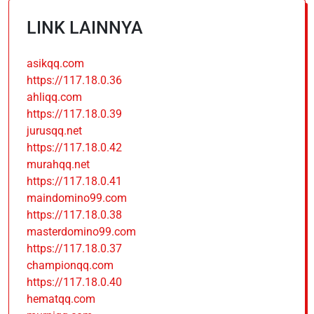
LINK LAINNYA
asikqq.com
https://117.18.0.36
ahliqq.com
https://117.18.0.39
jurusqq.net
https://117.18.0.42
murahqq.net
https://117.18.0.41
maindomino99.com
https://117.18.0.38
masterdomino99.com
https://117.18.0.37
championqq.com
https://117.18.0.40
hematqq.com