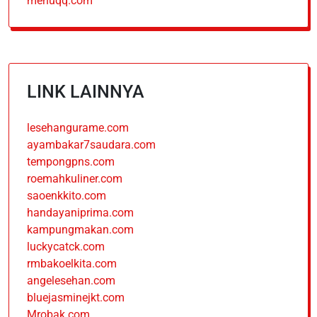
menuqq.com
LINK LAINNYA
lesehangurame.com
ayambakar7saudara.com
tempongpns.com
roemahkuliner.com
saoenkkito.com
handayaniprima.com
kampungmakan.com
luckycatck.com
rmbakoelkita.com
angelesehan.com
bluejasminejkt.com
Mrobak.com