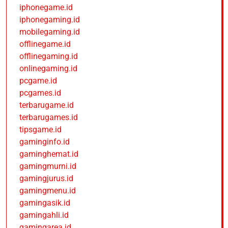
iphonegame.id
iphonegaming.id
mobilegaming.id
offlinegame.id
offlinegaming.id
onlinegaming.id
pcgame.id
pcgames.id
terbarugame.id
terbarugames.id
tipsgame.id
gaminginfo.id
gaminghemat.id
gamingmurni.id
gamingjurus.id
gamingmenu.id
gamingasik.id
gamingahli.id
gamingarea.id