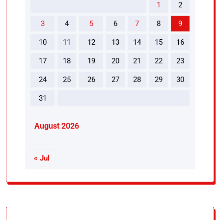
1
2
3
4
5
6
7
8
9
10
11
12
13
14
15
16
17
18
19
20
21
22
23
24
25
26
27
28
29
30
31
August 2026
« Jul