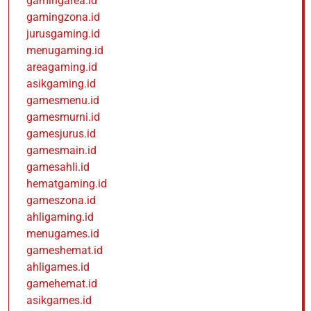
gamingarea.id
gamingzona.id
jurusgaming.id
menugaming.id
areagaming.id
asikgaming.id
gamesmenu.id
gamesmurni.id
gamesjurus.id
gamesmain.id
gamesahli.id
hematgaming.id
gameszona.id
ahligaming.id
menugames.id
gameshemat.id
ahligames.id
gamehemat.id
asikgames.id