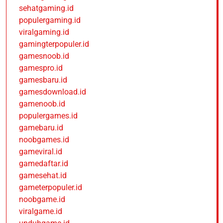
sehatgaming.id
populergaming.id
viralgaming.id
gamingterpopuler.id
gamesnoob.id
gamespro.id
gamesbaru.id
gamesdownload.id
gamenoob.id
populergames.id
gamebaru.id
noobgames.id
gameviral.id
gamedaftar.id
gamesehat.id
gameterpopuler.id
noobgame.id
viralgame.id