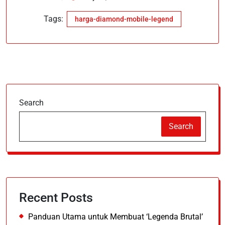
Tags:
harga-diamond-mobile-legend
Search
Search
Recent Posts
Panduan Utama untuk Membuat ‘Legenda Brutal’