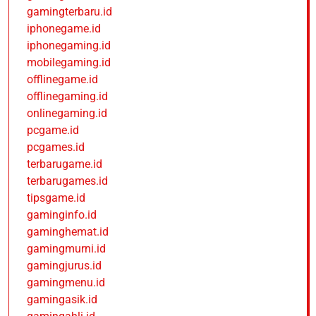
gamingterbaru.id
iphonegame.id
iphonegaming.id
mobilegaming.id
offlinegame.id
offlinegaming.id
onlinegaming.id
pcgame.id
pcgames.id
terbarugame.id
terbarugames.id
tipsgame.id
gaminginfo.id
gaminghemat.id
gamingmurni.id
gamingjurus.id
gamingmenu.id
gamingasik.id