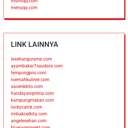
murniqq.com
menuqq.com
LINK LAINNYA
lesehangurame.com
ayambakar7saudara.com
tempongpns.com
roemahkuliner.com
saoenkkito.com
handayaniprima.com
kampungmakan.com
luckycatck.com
rmbakoelkita.com
angelesehan.com
bluejasminejkt.com