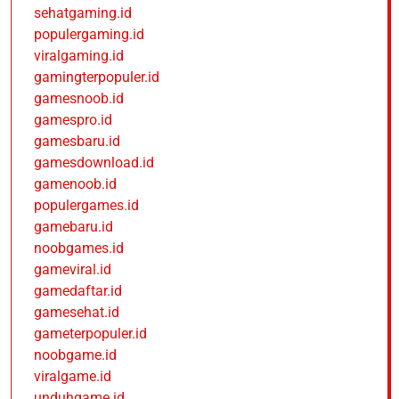
sehatgaming.id
populergaming.id
viralgaming.id
gamingterpopuler.id
gamesnoob.id
gamespro.id
gamesbaru.id
gamesdownload.id
gamenoob.id
populergames.id
gamebaru.id
noobgames.id
gameviral.id
gamedaftar.id
gamesehat.id
gameterpopuler.id
noobgame.id
viralgame.id
unduhgame.id