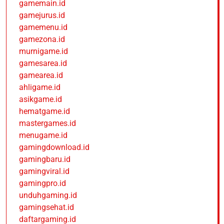
gamemain.id
gamejurus.id
gamemenu.id
gamezona.id
murnigame.id
gamesarea.id
gamearea.id
ahligame.id
asikgame.id
hematgame.id
mastergames.id
menugame.id
gamingdownload.id
gamingbaru.id
gamingviral.id
gamingpro.id
unduhgaming.id
gamingsehat.id
daftargaming.id