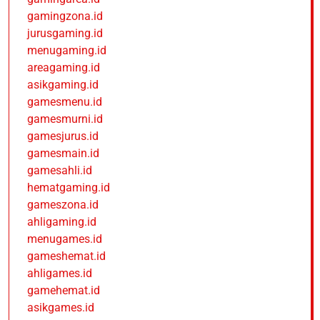
gamingzona.id
jurusgaming.id
menugaming.id
areagaming.id
asikgaming.id
gamesmenu.id
gamesmurni.id
gamesjurus.id
gamesmain.id
gamesahli.id
hematgaming.id
gameszona.id
ahligaming.id
menugames.id
gameshemat.id
ahligames.id
gamehemat.id
asikgames.id