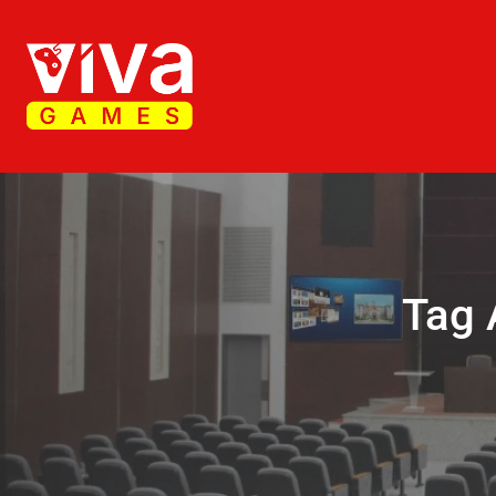
Skip
to
content
Tag 