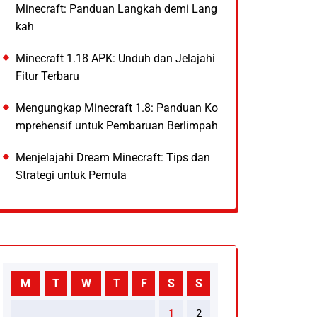
Minecraft: Panduan Langkah demi Lang
kah
Minecraft 1.18 APK: Unduh dan Jelajahi
Fitur Terbaru
Mengungkap Minecraft 1.8: Panduan Ko
mprehensif untuk Pembaruan Berlimpah
Menjelajahi Dream Minecraft: Tips dan
Strategi untuk Pemula
M
T
W
T
F
S
S
1
2