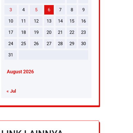
3
4
5
6
7
8
9
10
11
12
13
14
15
16
17
18
19
20
21
22
23
24
25
26
27
28
29
30
31
August 2026
« Jul