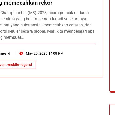
ng memecahkan rekor
Championship (M3) 2023, acara puncak di dunia
n pemirsa yang belum pernah terjadi sebelumnya.
 minat yang substansial, memecahkan catatan, dan
ts seluler secara global. Mari kita mempelajari apa
ng membuat…
mes.id
May 25, 2025 14:08 PM
vent-mobile-legend