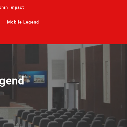
shin Impact
Mobile Legend
egend