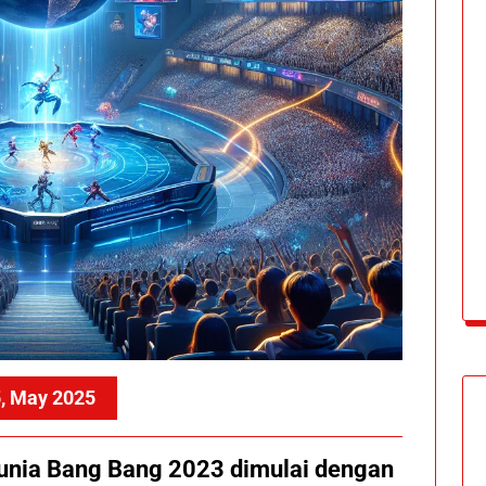
, May 2025
Dunia Bang Bang 2023 dimulai dengan