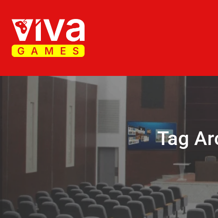
Skip
to
content
Tag Ar