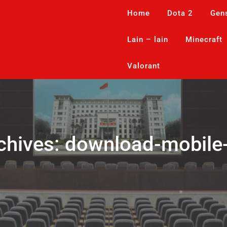
Home
Dota 2
Gen
Lain – lain
Minecraft
Valorant
chives: download-mobile