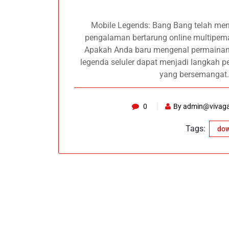
Mobile Legends: Bang Bang telah me
pengalaman bertarung online multipema
Apakah Anda baru mengenal permainan
legenda seluler dapat menjadi langkah
yang bersemangat.
0
By
admin@vivaga
Tags:
dow