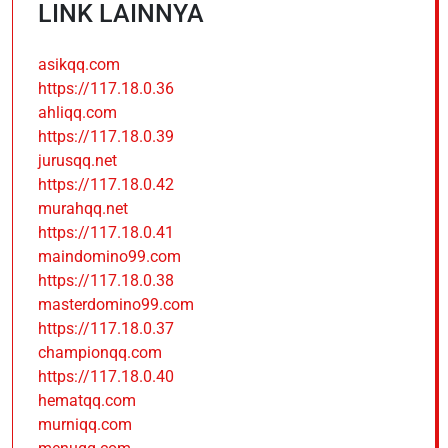
LINK LAINNYA
asikqq.com
https://117.18.0.36
ahliqq.com
https://117.18.0.39
jurusqq.net
https://117.18.0.42
murahqq.net
https://117.18.0.41
maindomino99.com
https://117.18.0.38
masterdomino99.com
https://117.18.0.37
championqq.com
https://117.18.0.40
hematqq.com
murniqq.com