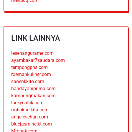
menuqq.com
LINK LAINNYA
lesehangurame.com
ayambakar7saudara.com
tempongpns.com
roemahkuliner.com
saoenkkito.com
handayaniprima.com
kampungmakan.com
luckycatck.com
rmbakoelkita.com
angelesehan.com
bluejasminejkt.com
Mrobak.com