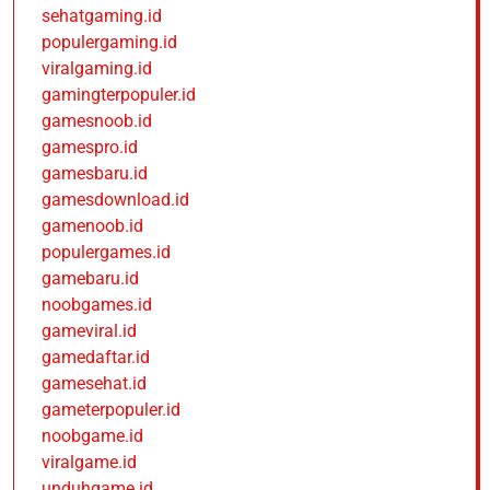
sehatgaming.id
populergaming.id
viralgaming.id
gamingterpopuler.id
gamesnoob.id
gamespro.id
gamesbaru.id
gamesdownload.id
gamenoob.id
populergames.id
gamebaru.id
noobgames.id
gameviral.id
gamedaftar.id
gamesehat.id
gameterpopuler.id
noobgame.id
viralgame.id
unduhgame.id