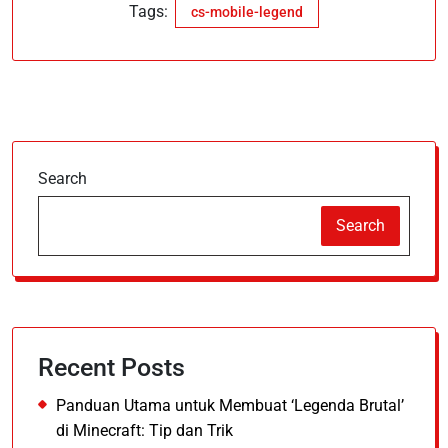
Tags:
cs-mobile-legend
Search
Search
Recent Posts
Panduan Utama untuk Membuat ‘Legenda Brutal’
di Minecraft: Tip dan Trik