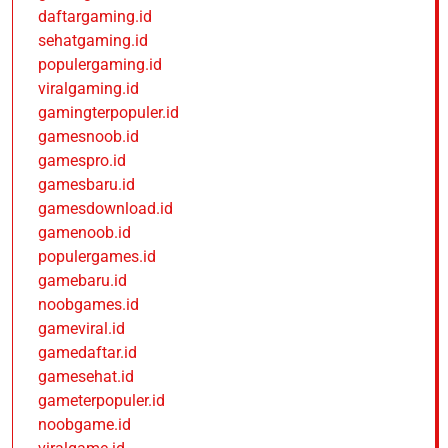
daftargaming.id
sehatgaming.id
populergaming.id
viralgaming.id
gamingterpopuler.id
gamesnoob.id
gamespro.id
gamesbaru.id
gamesdownload.id
gamenoob.id
populergames.id
gamebaru.id
noobgames.id
gameviral.id
gamedaftar.id
gamesehat.id
gameterpopuler.id
noobgame.id