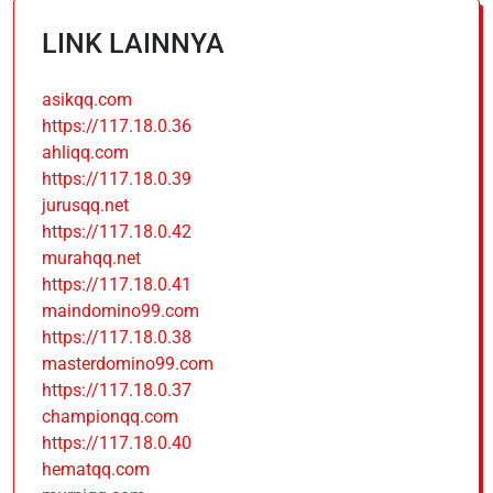
LINK LAINNYA
asikqq.com
https://117.18.0.36
ahliqq.com
https://117.18.0.39
jurusqq.net
https://117.18.0.42
murahqq.net
https://117.18.0.41
maindomino99.com
https://117.18.0.38
masterdomino99.com
https://117.18.0.37
championqq.com
https://117.18.0.40
hematqq.com