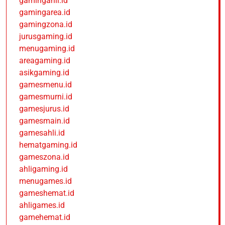
gamingahli.id
gamingarea.id
gamingzona.id
jurusgaming.id
menugaming.id
areagaming.id
asikgaming.id
gamesmenu.id
gamesmurni.id
gamesjurus.id
gamesmain.id
gamesahli.id
hematgaming.id
gameszona.id
ahligaming.id
menugames.id
gameshemat.id
ahligames.id
gamehemat.id