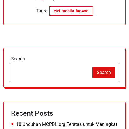
Tags:
cici-mobile-legend
Search
Search
Recent Posts
10 Unduhan MCPDL.org Teratas untuk Meningkat