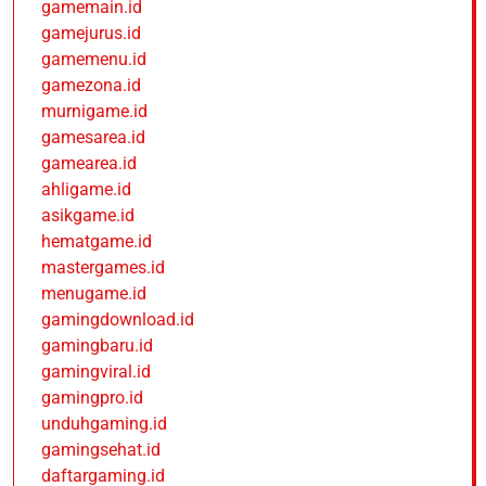
gamemain.id
gamejurus.id
gamemenu.id
gamezona.id
murnigame.id
gamesarea.id
gamearea.id
ahligame.id
asikgame.id
hematgame.id
mastergames.id
menugame.id
gamingdownload.id
gamingbaru.id
gamingviral.id
gamingpro.id
unduhgaming.id
gamingsehat.id
daftargaming.id