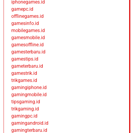
iphonegames.id
gamepc.id
offlinegames.id
gamesinfo.id
mobilegames.id
gamesmobile.id
gamesoffline.id
gamesterbaru.id
gamestips.id
gameterbaru.id
gamestrik.id
trikgames.id
gamingiphone.id
gamingmobile.id
tipsgaming.id
trikgaming.id
gamingpc.id
gamingandroid.id
gamingterbaru.id