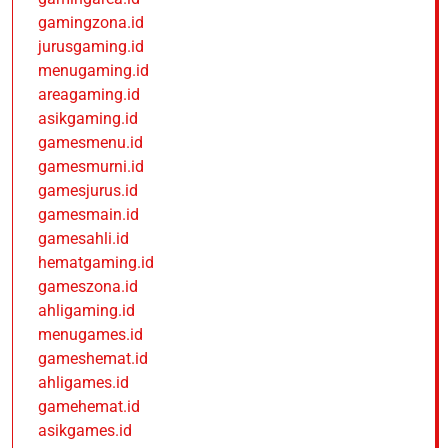
gamingzona.id
jurusgaming.id
menugaming.id
areagaming.id
asikgaming.id
gamesmenu.id
gamesmurni.id
gamesjurus.id
gamesmain.id
gamesahli.id
hematgaming.id
gameszona.id
ahligaming.id
menugames.id
gameshemat.id
ahligames.id
gamehemat.id
asikgames.id