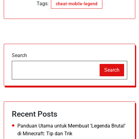
Tags:
cheat-mobile-legend
Search
Search
Recent Posts
Panduan Utama untuk Membuat ‘Legenda Brutal’
di Minecraft: Tip dan Trik