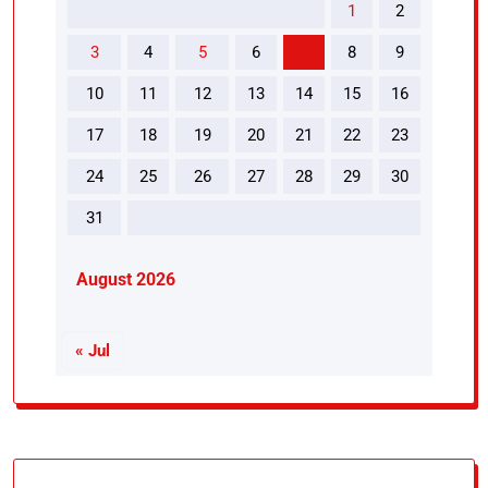
1
2
3
4
5
6
7
8
9
10
11
12
13
14
15
16
17
18
19
20
21
22
23
24
25
26
27
28
29
30
31
August 2026
« Jul