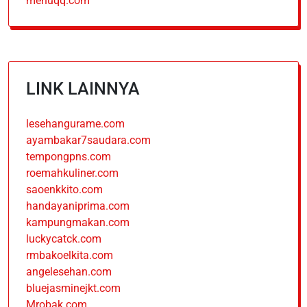
menuqq.com
LINK LAINNYA
lesehangurame.com
ayambakar7saudara.com
tempongpns.com
roemahkuliner.com
saoenkkito.com
handayaniprima.com
kampungmakan.com
luckycatck.com
rmbakoelkita.com
angelesehan.com
bluejasminejkt.com
Mrobak.com