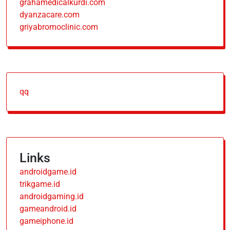
grahamedicalkurdi.com
dyanzacare.com
griyabromoclinic.com
qq
Links
androidgame.id
trikgame.id
androidgaming.id
gameandroid.id
gameiphone.id