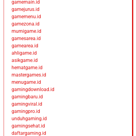
gamemain.id
gamejurus.id
gamemenu.id
gamezona.id
murnigame.id
gamesarea.id
gamearea.id
ahligame.id
asikgame.id
hematgame.id
mastergames.id
menugame.id
gamingdownload.id
gamingbaru.id
gamingviral.id
gamingpro.id
unduhgaming.id
gamingsehat.id
daftargaming.id