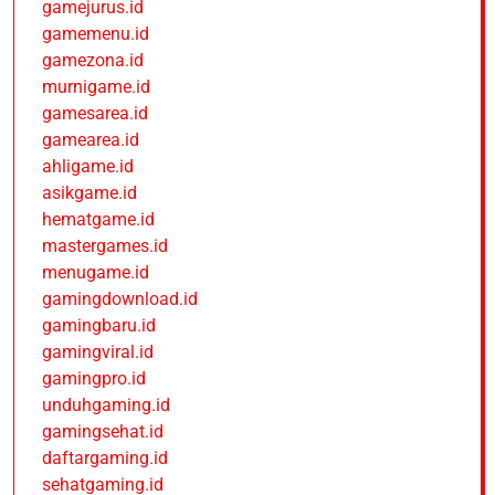
gamejurus.id
gamemenu.id
gamezona.id
murnigame.id
gamesarea.id
gamearea.id
ahligame.id
asikgame.id
hematgame.id
mastergames.id
menugame.id
gamingdownload.id
gamingbaru.id
gamingviral.id
gamingpro.id
unduhgaming.id
gamingsehat.id
daftargaming.id
sehatgaming.id