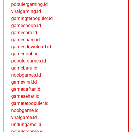
populergaming.id
viralgaming.id
gamingterpopuler.id
gamesnoob.id
gamespro.id
gamesbaru.id
gamesdownload.id
gamenoob.id
populergames.id
gamebaru.id
noobgames.id
gameviral.id
gamedaftar.id
gamesehat.id
gameterpopuler.id
noobgame.id
viralgame.id
unduhgame.id
populergame.id