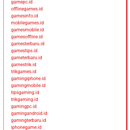
gamepc.id
offlinegames.id
gamesinfo.id
mobilegames.id
gamesmobile.id
gamesoffline.id
gamesterbaru.id
gamestips.id
gameterbaru.id
gamestrik.id
trikgames.id
gamingiphone.id
gamingmobile.id
tipsgaming.id
trikgaming.id
gamingpc.id
gamingandroid.id
gamingterbaru.id
iphonegame.id