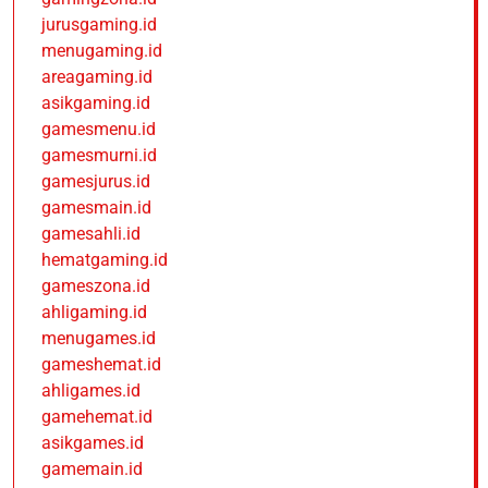
jurusgaming.id
menugaming.id
areagaming.id
asikgaming.id
gamesmenu.id
gamesmurni.id
gamesjurus.id
gamesmain.id
gamesahli.id
hematgaming.id
gameszona.id
ahligaming.id
menugames.id
gameshemat.id
ahligames.id
gamehemat.id
asikgames.id
gamemain.id