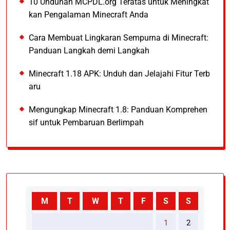
10 Unduhan MCPDL.org Teratas untuk Meningkat
kan Pengalaman Minecraft Anda
Cara Membuat Lingkaran Sempurna di Minecraft:
Panduan Langkah demi Langkah
Minecraft 1.18 APK: Unduh dan Jelajahi Fitur Terb
aru
Mengungkap Minecraft 1.8: Panduan Komprehen
sif untuk Pembaruan Berlimpah
M
T
W
T
F
S
S
1
2