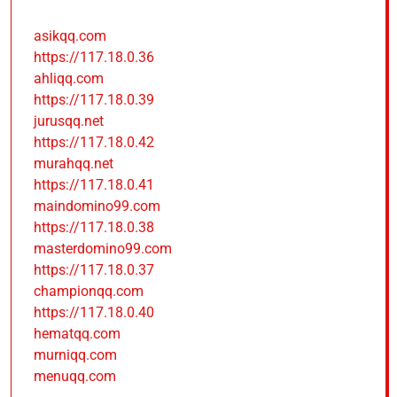
asikqq.com
https://117.18.0.36
ahliqq.com
https://117.18.0.39
jurusqq.net
https://117.18.0.42
murahqq.net
https://117.18.0.41
maindomino99.com
https://117.18.0.38
masterdomino99.com
https://117.18.0.37
championqq.com
https://117.18.0.40
hematqq.com
murniqq.com
menuqq.com