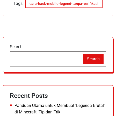
Tags:
cara-hack-mobile-legend-tanpa-verifikasi
Search
Search
Recent Posts
Panduan Utama untuk Membuat ‘Legenda Brutal’
di Minecraft: Tip dan Trik