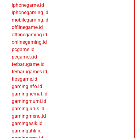
iphonegame.id
iphonegaming.id
mobilegaming.id
offlinegame.id
offlinegaming.id
onlinegaming.id
pcgame.id
pcgames.id
terbarugame.id
terbarugames.id
tipsgame.id
gaminginfo.id
gaminghemat.id
gamingmurni.id
gamingjurus.id
gamingmenu.id
gamingasik.id
gamingahli.id