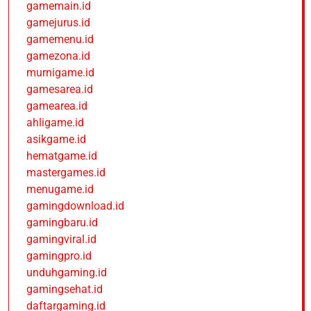
gamemain.id
gamejurus.id
gamemenu.id
gamezona.id
murnigame.id
gamesarea.id
gamearea.id
ahligame.id
asikgame.id
hematgame.id
mastergames.id
menugame.id
gamingdownload.id
gamingbaru.id
gamingviral.id
gamingpro.id
unduhgaming.id
gamingsehat.id
daftargaming.id