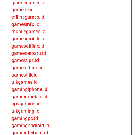
iphonegames.id
gamepc.id
offlinegames.id
gamesinfo.id
mobilegames.id
gamesmobile.id
gamesoffline.id
gamesterbaru.id
gamestips.id
gameterbaru.id
gamestrik.id
trikgames.id
gamingiphone.id
gamingmobile.id
tipsgaming.id
trikgaming.id
gamingpc.id
gamingandroid.id
gamingterbaru.id