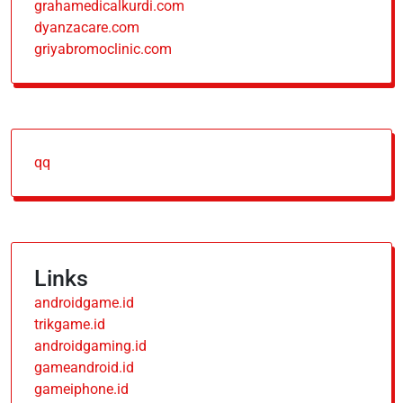
grahamedicalkurdi.com
dyanzacare.com
griyabromoclinic.com
qq
Links
androidgame.id
trikgame.id
androidgaming.id
gameandroid.id
gameiphone.id