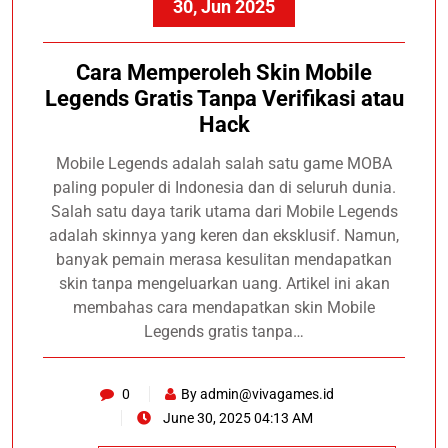
30, Jun 2025
Cara Memperoleh Skin Mobile
Legends Gratis Tanpa Verifikasi atau
Hack
Mobile Legends adalah salah satu game MOBA
paling populer di Indonesia dan di seluruh dunia.
Salah satu daya tarik utama dari Mobile Legends
adalah skinnya yang keren dan eksklusif. Namun,
banyak pemain merasa kesulitan mendapatkan
skin tanpa mengeluarkan uang. Artikel ini akan
membahas cara mendapatkan skin Mobile
Legends gratis tanpa…
0
By
admin@vivagames.id
June 30, 2025 04:13 AM