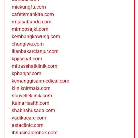
miekungfu.com
cafetemankita.com
rmjasabundo.com
mimoosajkt.com
kembangkawung.com
chungiwa.com
ikanbakarcianjur.com
kpjisehat.com
mitrasehatklinik.com
kpbanjar.com
kemanggisanmedical.com
kliniknirmala.com
nouvelleklinik.com
KainaHealth.com
shabirahusada.com
yadikacare.com
astaclinic.com
ibnusinalombok.com