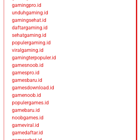
gamingpro.id
unduhgaming.id
gamingsehat.id
daftargaming.id
sehatgaming.id
populergaming.id
viralgaming.id
gamingterpopuler.id
gamesnoob.id
gamespro.id
gamesbaru.id
gamesdownload.id
gamenoob.id
populergames.id
gamebaru.id
noobgames.id
gameviral.id
gamedaftar.id