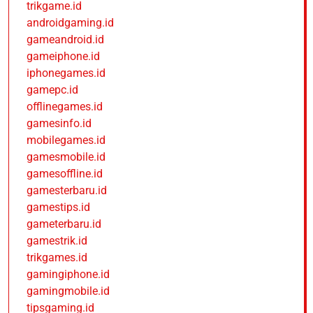
trikgame.id
androidgaming.id
gameandroid.id
gameiphone.id
iphonegames.id
gamepc.id
offlinegames.id
gamesinfo.id
mobilegames.id
gamesmobile.id
gamesoffline.id
gamesterbaru.id
gamestips.id
gameterbaru.id
gamestrik.id
trikgames.id
gamingiphone.id
gamingmobile.id
tipsgaming.id