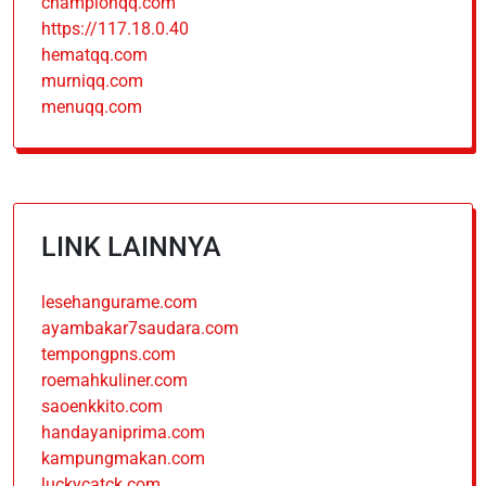
championqq.com
https://117.18.0.40
hematqq.com
murniqq.com
menuqq.com
LINK LAINNYA
lesehangurame.com
ayambakar7saudara.com
tempongpns.com
roemahkuliner.com
saoenkkito.com
handayaniprima.com
kampungmakan.com
luckycatck.com