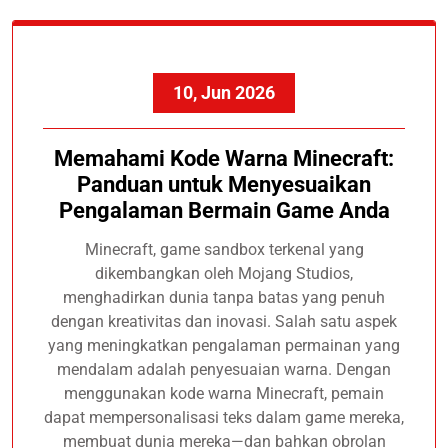
10, Jun 2026
Memahami Kode Warna Minecraft:
Panduan untuk Menyesuaikan
Pengalaman Bermain Game Anda
Minecraft, game sandbox terkenal yang
dikembangkan oleh Mojang Studios,
menghadirkan dunia tanpa batas yang penuh
dengan kreativitas dan inovasi. Salah satu aspek
yang meningkatkan pengalaman permainan yang
mendalam adalah penyesuaian warna. Dengan
menggunakan kode warna Minecraft, pemain
dapat mempersonalisasi teks dalam game mereka,
membuat dunia mereka—dan bahkan obrolan