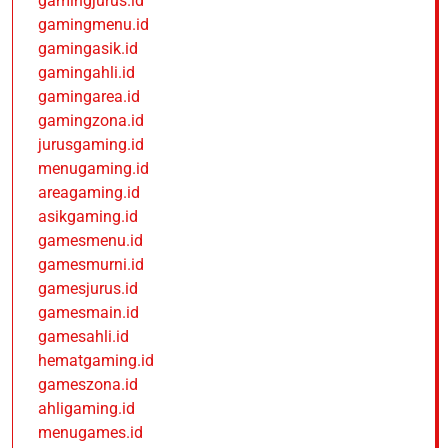
gamingjurus.id
gamingmenu.id
gamingasik.id
gamingahli.id
gamingarea.id
gamingzona.id
jurusgaming.id
menugaming.id
areagaming.id
asikgaming.id
gamesmenu.id
gamesmurni.id
gamesjurus.id
gamesmain.id
gamesahli.id
hematgaming.id
gameszona.id
ahligaming.id
menugames.id