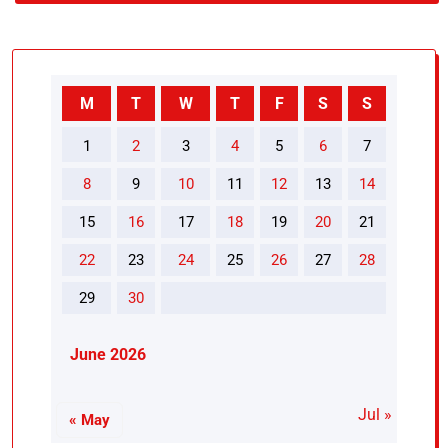
M
T
W
T
F
S
S
1
2
3
4
5
6
7
8
9
10
11
12
13
14
15
16
17
18
19
20
21
22
23
24
25
26
27
28
29
30
June 2026
Jul »
« May