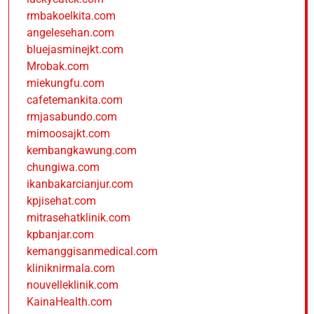
rmbakoelkita.com
angelesehan.com
bluejasminejkt.com
Mrobak.com
miekungfu.com
cafetemankita.com
rmjasabundo.com
mimoosajkt.com
kembangkawung.com
chungiwa.com
ikanbakarcianjur.com
kpjisehat.com
mitrasehatklinik.com
kpbanjar.com
kemanggisanmedical.com
kliniknirmala.com
nouvelleklinik.com
KainaHealth.com