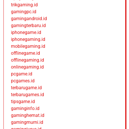
trikgaming.id
gamingpc.id
gamingandroid.id
gamingterbaru.id
iphonegame.id
iphonegaming.id
mobilegaming.id
offlinegame.id
offlinegaming.id
onlinegaming.id
pcgame.id
pcgames.id
terbarugame.id
terbarugames.id
tipsgame.id
gaminginfo.id
gaminghemat.id
gamingmurni.id