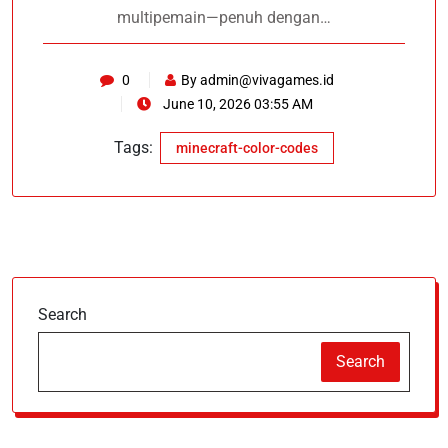
multipemain—penuh dengan…
0
By
admin@vivagames.id
June 10, 2026 03:55 AM
Tags:
minecraft-color-codes
Search
Search