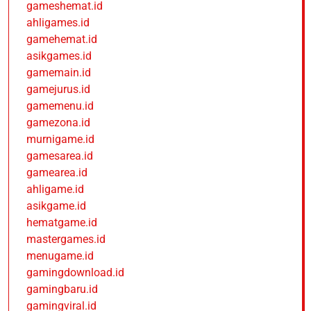
gameshemat.id
ahligames.id
gamehemat.id
asikgames.id
gamemain.id
gamejurus.id
gamemenu.id
gamezona.id
murnigame.id
gamesarea.id
gamearea.id
ahligame.id
asikgame.id
hematgame.id
mastergames.id
menugame.id
gamingdownload.id
gamingbaru.id
gamingviral.id