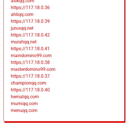
asikqq.com
https://117.18.0.36
ahliqq.com
https://117.18.0.39
jurusqq.net
https://117.18.0.42
murahqq.net
https://117.18.0.41
maindomino99.com
https://117.18.0.38
masterdomino99.com
https://117.18.0.37
championqq.com
https://117.18.0.40
hematqq.com
murniqq.com
menuqq.com