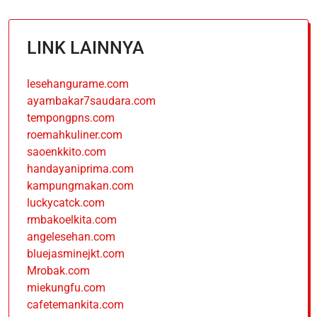
LINK LAINNYA
lesehangurame.com
ayambakar7saudara.com
tempongpns.com
roemahkuliner.com
saoenkkito.com
handayaniprima.com
kampungmakan.com
luckycatck.com
rmbakoelkita.com
angelesehan.com
bluejasminejkt.com
Mrobak.com
miekungfu.com
cafetemankita.com