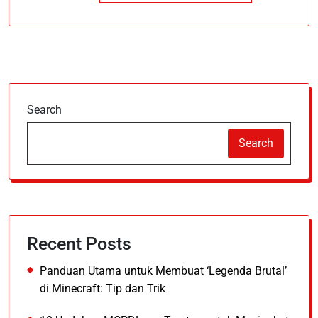
Search
Search
Recent Posts
Panduan Utama untuk Membuat ‘Legenda Brutal’
di Minecraft: Tip dan Trik