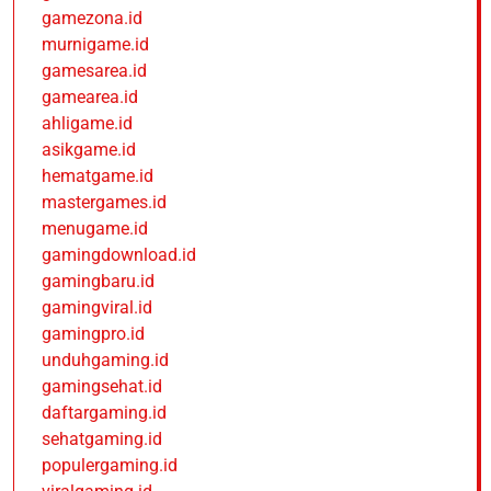
gamezona.id
murnigame.id
gamesarea.id
gamearea.id
ahligame.id
asikgame.id
hematgame.id
mastergames.id
menugame.id
gamingdownload.id
gamingbaru.id
gamingviral.id
gamingpro.id
unduhgaming.id
gamingsehat.id
daftargaming.id
sehatgaming.id
populergaming.id