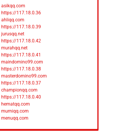
asikqq.com
https://117.18.0.36
ahliqq.com
https://117.18.0.39
jurusqq.net
https://117.18.0.42
murahqq.net
https://117.18.0.41
maindomino99.com
https://117.18.0.38
masterdomino99.com
https://117.18.0.37
championqq.com
https://117.18.0.40
hematqq.com
murniqq.com
menuqq.com