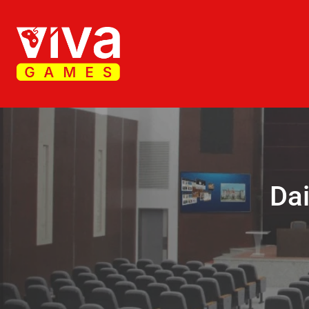
Skip
to
content
Dai