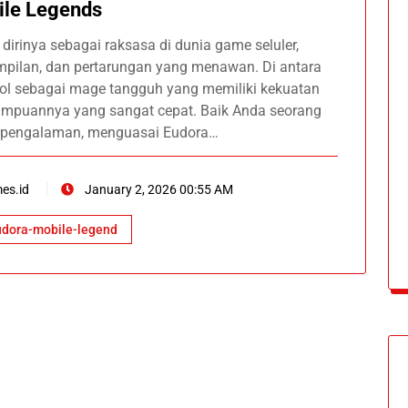
ile Legends
irinya sebagai raksasa di dunia game seluler,
mpilan, dan pertarungan yang menawan. Di antara
ol sebagai mage tangguh yang memiliki kekuatan
mpuannya yang sangat cepat. Baik Anda seorang
rpengalaman, menguasai Eudora…
es.id
January 2, 2026 00:55 AM
dora-mobile-legend