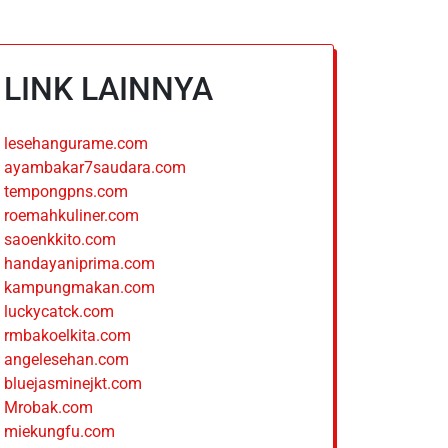
LINK LAINNYA
lesehangurame.com
ayambakar7saudara.com
tempongpns.com
roemahkuliner.com
saoenkkito.com
handayaniprima.com
kampungmakan.com
luckycatck.com
rmbakoelkita.com
angelesehan.com
bluejasminejkt.com
Mrobak.com
miekungfu.com