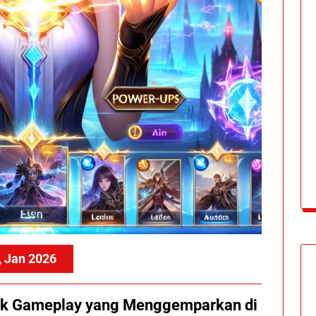
, Jan 2026
tuk Gameplay yang Menggemparkan di