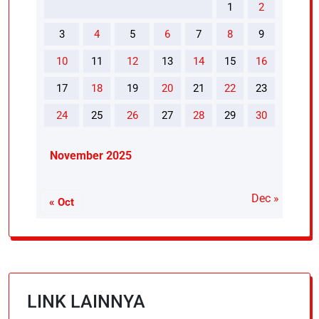
1
2
3
4
5
6
7
8
9
10
11
12
13
14
15
16
17
18
19
20
21
22
23
24
25
26
27
28
29
30
November 2025
Dec »
« Oct
LINK LAINNYA