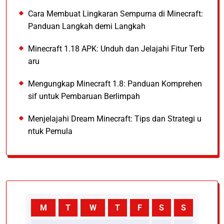
Cara Membuat Lingkaran Sempurna di Minecraft:
Panduan Langkah demi Langkah
Minecraft 1.18 APK: Unduh dan Jelajahi Fitur Terb
aru
Mengungkap Minecraft 1.8: Panduan Komprehen
sif untuk Pembaruan Berlimpah
Menjelajahi Dream Minecraft: Tips dan Strategi u
ntuk Pemula
M
T
W
T
F
S
S