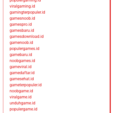
populergaming.id
viralgaming.id
gamingterpopuler.id
gamesnoob.id
gamespro.id
gamesbaru.id
gamesdownload.id
gamenoob.id
populergames.id
gamebaru.id
noobgames.id
gameviral.id
gamedaftar.id
gamesehat.id
gameterpopuler.id
noobgame.id
viralgame.id
unduhgame.id
populergame.id