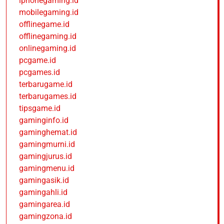
iphonegaming.id
mobilegaming.id
offlinegame.id
offlinegaming.id
onlinegaming.id
pcgame.id
pcgames.id
terbarugame.id
terbarugames.id
tipsgame.id
gaminginfo.id
gaminghemat.id
gamingmurni.id
gamingjurus.id
gamingmenu.id
gamingasik.id
gamingahli.id
gamingarea.id
gamingzona.id