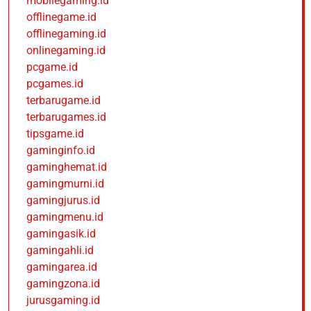
mobilegaming.id
offlinegame.id
offlinegaming.id
onlinegaming.id
pcgame.id
pcgames.id
terbarugame.id
terbarugames.id
tipsgame.id
gaminginfo.id
gaminghemat.id
gamingmurni.id
gamingjurus.id
gamingmenu.id
gamingasik.id
gamingahli.id
gamingarea.id
gamingzona.id
jurusgaming.id