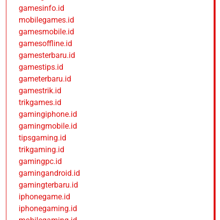
gamesinfo.id
mobilegames.id
gamesmobile.id
gamesoffline.id
gamesterbaru.id
gamestips.id
gameterbaru.id
gamestrik.id
trikgames.id
gamingiphone.id
gamingmobile.id
tipsgaming.id
trikgaming.id
gamingpc.id
gamingandroid.id
gamingterbaru.id
iphonegame.id
iphonegaming.id