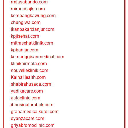
rmjasabundo.com
mimoosajkt.com
kembangkawung.com
chungiwa.com
ikanbakarcianjur.com
kpjisehat.com
mitrasehatklinik.com
kpbanjar.com
kemanggisanmedical.com
kliniknirmala.com
nouvelleklinik.com
KainaHealth.com
shabirahusada.com
yadikacare.com
astaclinic.com
ibnusinalombok.com
grahamedicalkurdi.com
dyanzacare.com
griyabromoclinic.com