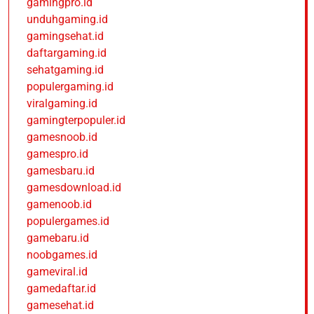
gamingpro.id
unduhgaming.id
gamingsehat.id
daftargaming.id
sehatgaming.id
populergaming.id
viralgaming.id
gamingterpopuler.id
gamesnoob.id
gamespro.id
gamesbaru.id
gamesdownload.id
gamenoob.id
populergames.id
gamebaru.id
noobgames.id
gameviral.id
gamedaftar.id
gamesehat.id