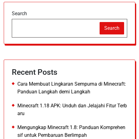
Search
Search
Recent Posts
Cara Membuat Lingkaran Sempurna di Minecraft:
Panduan Langkah demi Langkah
Minecraft 1.18 APK: Unduh dan Jelajahi Fitur Terb
aru
Mengungkap Minecraft 1.8: Panduan Komprehen
sif untuk Pembaruan Berlimpah