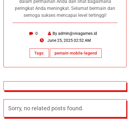
dalam permainan Anda dan lihat bagaimana
peringkat Anda meningkat. Selamat bermain dan
semoga sukses mencapai level tertinggi!
0
By
admin@vivagames.id
June 25, 2025 02:52 AM
Tags:
pemain-mobile-legend
Sorry, no related posts found.