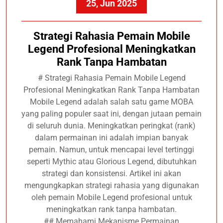
25, Jun 2025
Strategi Rahasia Pemain Mobile
Legend Profesional Meningkatkan
Rank Tanpa Hambatan
# Strategi Rahasia Pemain Mobile Legend
Profesional Meningkatkan Rank Tanpa Hambatan
Mobile Legend adalah salah satu game MOBA
yang paling populer saat ini, dengan jutaan pemain
di seluruh dunia. Meningkatkan peringkat (rank)
dalam permainan ini adalah impian banyak
pemain. Namun, untuk mencapai level tertinggi
seperti Mythic atau Glorious Legend, dibutuhkan
strategi dan konsistensi. Artikel ini akan
mengungkapkan strategi rahasia yang digunakan
oleh pemain Mobile Legend profesional untuk
meningkatkan rank tanpa hambatan.
## Memahami Mekanisme Permainan