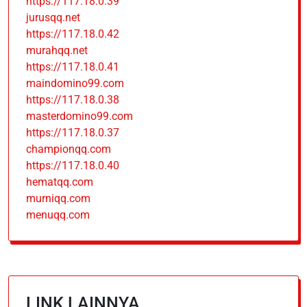
https://117.18.0.39
jurusqq.net
https://117.18.0.42
murahqq.net
https://117.18.0.41
maindomino99.com
https://117.18.0.38
masterdomino99.com
https://117.18.0.37
championqq.com
https://117.18.0.40
hematqq.com
murniqq.com
menuqq.com
LINK LAINNYA