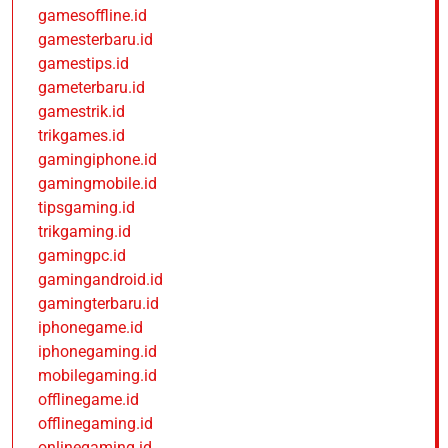
gamesoffline.id
gamesterbaru.id
gamestips.id
gameterbaru.id
gamestrik.id
trikgames.id
gamingiphone.id
gamingmobile.id
tipsgaming.id
trikgaming.id
gamingpc.id
gamingandroid.id
gamingterbaru.id
iphonegame.id
iphonegaming.id
mobilegaming.id
offlinegame.id
offlinegaming.id
onlinegaming.id