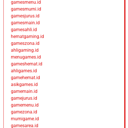
gamesmenu.id
gamesmurni.id
gamesjurus.id
gamesmain.id
gamesahli.id
hematgaming.id
gameszona.id
ahligaming.id
menugames.id
gameshemat.id
ahligames.id
gamehemat.id
asikgames.id
gamemain.id
gamejurus.id
gamemenu.id
gamezona.id
murnigame.id
gamesarea.id