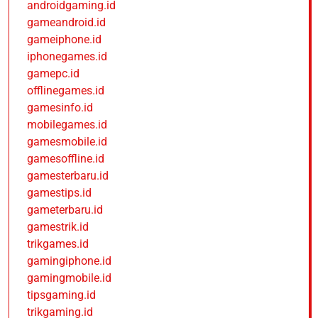
androidgaming.id
gameandroid.id
gameiphone.id
iphonegames.id
gamepc.id
offlinegames.id
gamesinfo.id
mobilegames.id
gamesmobile.id
gamesoffline.id
gamesterbaru.id
gamestips.id
gameterbaru.id
gamestrik.id
trikgames.id
gamingiphone.id
gamingmobile.id
tipsgaming.id
trikgaming.id