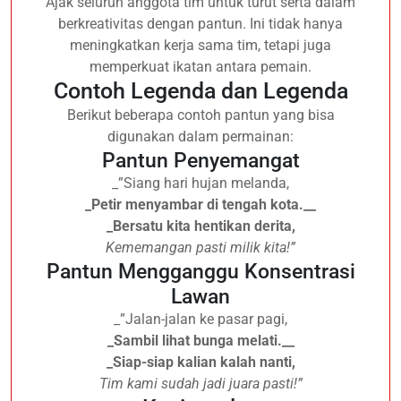
Ajak seluruh anggota tim untuk turut serta dalam
berkreativitas dengan pantun. Ini tidak hanya
meningkatkan kerja sama tim, tetapi juga
memperkuat ikatan antara pemain.
Contoh Legenda dan Legenda
Berikut beberapa contoh pantun yang bisa
digunakan dalam permainan:
Pantun Penyemangat
_”Siang hari hujan melanda,
_Petir menyambar di tengah kota.__
_Bersatu kita hentikan derita,
Kememangan pasti milik kita!”
Pantun Mengganggu Konsentrasi
Lawan
_”Jalan-jalan ke pasar pagi,
_Sambil lihat bunga melati.__
_Siap-siap kalian kalah nanti,
Tim kami sudah jadi juara pasti!”