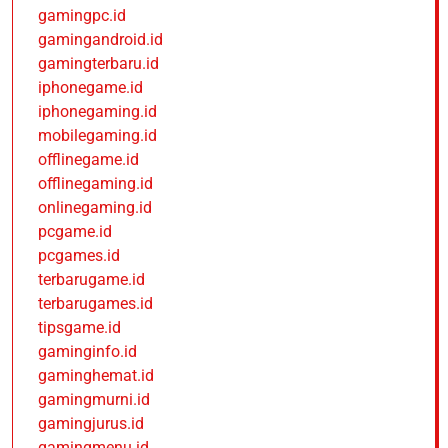
gamingpc.id
gamingandroid.id
gamingterbaru.id
iphonegame.id
iphonegaming.id
mobilegaming.id
offlinegame.id
offlinegaming.id
onlinegaming.id
pcgame.id
pcgames.id
terbarugame.id
terbarugames.id
tipsgame.id
gaminginfo.id
gaminghemat.id
gamingmurni.id
gamingjurus.id
gamingmenu.id