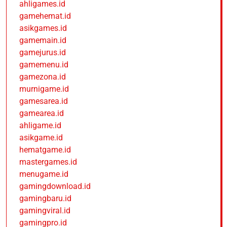
ahligames.id
gamehemat.id
asikgames.id
gamemain.id
gamejurus.id
gamemenu.id
gamezona.id
murnigame.id
gamesarea.id
gamearea.id
ahligame.id
asikgame.id
hematgame.id
mastergames.id
menugame.id
gamingdownload.id
gamingbaru.id
gamingviral.id
gamingpro.id