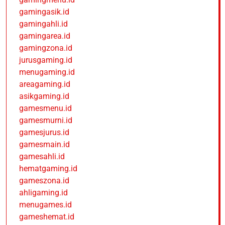
gamingasik.id
gamingahli.id
gamingarea.id
gamingzona.id
jurusgaming.id
menugaming.id
areagaming.id
asikgaming.id
gamesmenu.id
gamesmurni.id
gamesjurus.id
gamesmain.id
gamesahli.id
hematgaming.id
gameszona.id
ahligaming.id
menugames.id
gameshemat.id