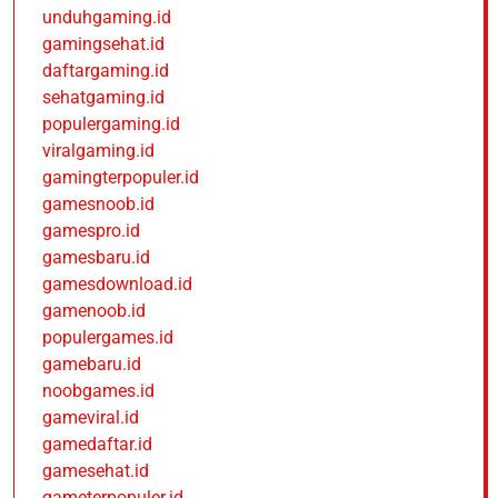
unduhgaming.id
gamingsehat.id
daftargaming.id
sehatgaming.id
populergaming.id
viralgaming.id
gamingterpopuler.id
gamesnoob.id
gamespro.id
gamesbaru.id
gamesdownload.id
gamenoob.id
populergames.id
gamebaru.id
noobgames.id
gameviral.id
gamedaftar.id
gamesehat.id
gameterpopuler.id