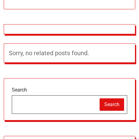
Sorry, no related posts found.
Search
Search