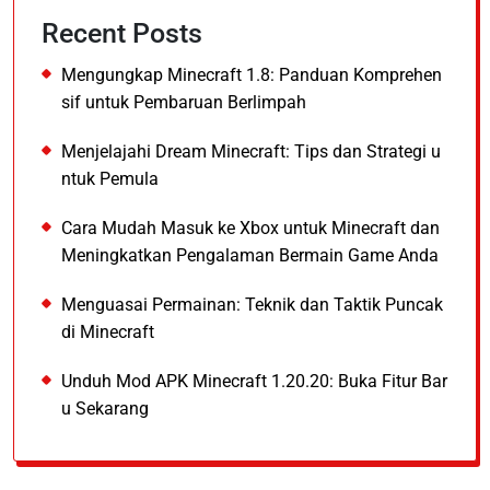
Recent Posts
Mengungkap Minecraft 1.8: Panduan Komprehen
sif untuk Pembaruan Berlimpah
Menjelajahi Dream Minecraft: Tips dan Strategi u
ntuk Pemula
Cara Mudah Masuk ke Xbox untuk Minecraft dan
Meningkatkan Pengalaman Bermain Game Anda
Menguasai Permainan: Teknik dan Taktik Puncak
di Minecraft
Unduh Mod APK Minecraft 1.20.20: Buka Fitur Bar
u Sekarang