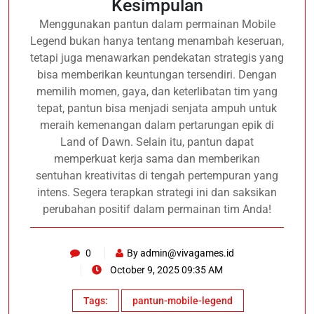
Kesimpulan
Menggunakan pantun dalam permainan Mobile
Legend bukan hanya tentang menambah keseruan,
tetapi juga menawarkan pendekatan strategis yang
bisa memberikan keuntungan tersendiri. Dengan
memilih momen, gaya, dan keterlibatan tim yang
tepat, pantun bisa menjadi senjata ampuh untuk
meraih kemenangan dalam pertarungan epik di
Land of Dawn. Selain itu, pantun dapat
memperkuat kerja sama dan memberikan
sentuhan kreativitas di tengah pertempuran yang
intens. Segera terapkan strategi ini dan saksikan
perubahan positif dalam permainan tim Anda!
0
By
admin@vivagames.id
October 9, 2025 09:35 AM
Tags:
pantun-mobile-legend