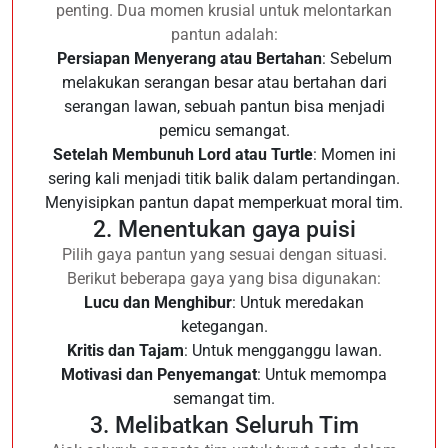
penting. Dua momen krusial untuk melontarkan
pantun adalah:
Persiapan Menyerang atau Bertahan
: Sebelum
melakukan serangan besar atau bertahan dari
serangan lawan, sebuah pantun bisa menjadi
pemicu semangat.
Setelah Membunuh Lord atau Turtle
: Momen ini
sering kali menjadi titik balik dalam pertandingan.
Menyisipkan pantun dapat memperkuat moral tim.
2. Menentukan gaya puisi
Pilih gaya pantun yang sesuai dengan situasi.
Berikut beberapa gaya yang bisa digunakan:
Lucu dan Menghibur
: Untuk meredakan
ketegangan.
Kritis dan Tajam
: Untuk mengganggu lawan.
Motivasi dan Penyemangat
: Untuk memompa
semangat tim.
3. Melibatkan Seluruh Tim