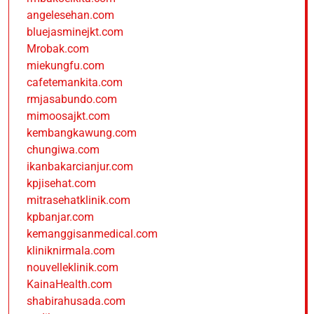
angelesehan.com
bluejasminejkt.com
Mrobak.com
miekungfu.com
cafetemankita.com
rmjasabundo.com
mimoosajkt.com
kembangkawung.com
chungiwa.com
ikanbakarcianjur.com
kpjisehat.com
mitrasehatklinik.com
kpbanjar.com
kemanggisanmedical.com
kliniknirmala.com
nouvelleklinik.com
KainaHealth.com
shabirahusada.com