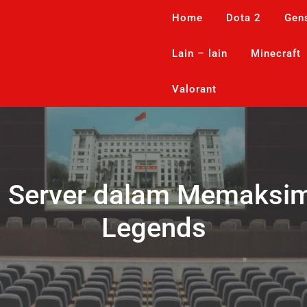
Home
Dota 2
Gen
Lain – lain
Minecraft
Valorant
 Server dalam Memaksim
Legends