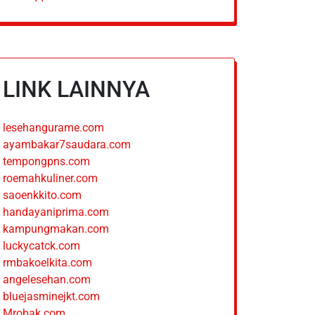
LINK LAINNYA
lesehangurame.com
ayambakar7saudara.com
tempongpns.com
roemahkuliner.com
saoenkkito.com
handayaniprima.com
kampungmakan.com
luckycatck.com
rmbakoelkita.com
angelesehan.com
bluejasminejkt.com
Mrobak.com