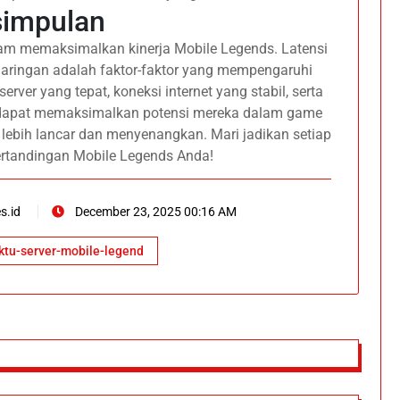
simpulan
alam memaksimalkan kinerja Mobile Legends. Latensi
s jaringan adalah faktor-faktor yang mempengaruhi
ver yang tepat, koneksi internet yang stabil, serta
 dapat memaksimalkan potensi mereka dalam game
ebih lancar dan menyenangkan. Mari jadikan setiap
ertandingan Mobile Legends Anda!
s.id
December 23, 2025 00:16 AM
ktu-server-mobile-legend