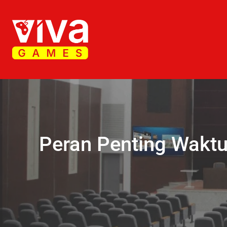
Skip
to
content
Peran Penting Waktu