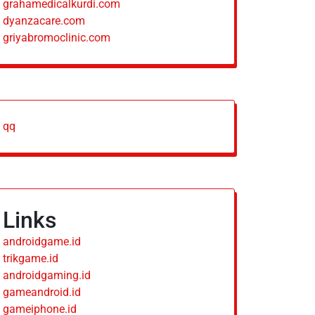
grahamedicalkurdi.com
dyanzacare.com
griyabromoclinic.com
qq
Links
androidgame.id
trikgame.id
androidgaming.id
gameandroid.id
gameiphone.id