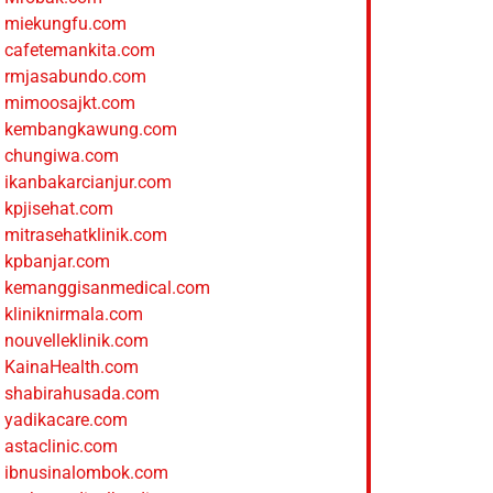
miekungfu.com
cafetemankita.com
rmjasabundo.com
mimoosajkt.com
kembangkawung.com
chungiwa.com
ikanbakarcianjur.com
kpjisehat.com
mitrasehatklinik.com
kpbanjar.com
kemanggisanmedical.com
kliniknirmala.com
nouvelleklinik.com
KainaHealth.com
shabirahusada.com
yadikacare.com
astaclinic.com
ibnusinalombok.com