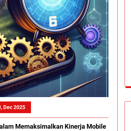
, Dec 2025
dalam Memaksimalkan Kinerja Mobile