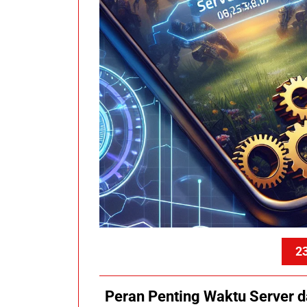
23
Peran Penting Waktu Server 