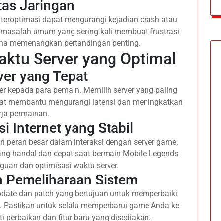
itas Jaringan
g teroptimasi dapat mengurangi kejadian crash atau
h masalah umum yang sering kali membuat frustrasi
aha memenangkan pertandingan penting.
ktu Server yang Optimal
rver yang Tepat
er kepada para pemain. Memilih server yang paling
pat membantu mengurangi latensi dan meningkatkan
rja permainan.
 Internet yang Stabil
n peran besar dalam interaksi dengan server game.
ng handal dan cepat saat bermain Mobile Legends
guan dan optimisasi waktu server.
n Pemeliharaan Sistem
update dan patch yang bertujuan untuk memperbaiki
. Pastikan untuk selalu memperbarui game Anda ke
i perbaikan dan fitur baru yang disediakan.