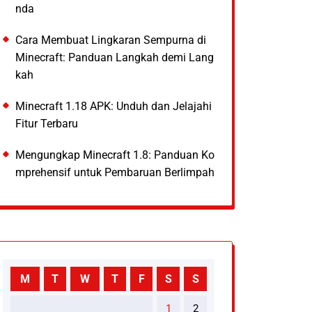
nda
Cara Membuat Lingkaran Sempurna di
Minecraft: Panduan Langkah demi Lang
kah
Minecraft 1.18 APK: Unduh dan Jelajahi
Fitur Terbaru
Mengungkap Minecraft 1.8: Panduan Ko
mprehensif untuk Pembaruan Berlimpah
M
T
W
T
F
S
S
1
2