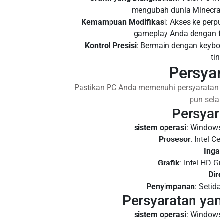
mengubah dunia Minecraf
Kemampuan Modifikasi
: Akses ke per
gameplay Anda dengan fi
Kontrol Presisi
: Bermain dengan keybo
ti
Persya
Pastikan PC Anda memenuhi persyaratan
pun sel
Persyar
sistem operasi
: Windows
Prosesor
: Intel 
Inga
Grafik
: Intel HD 
Dir
Penyimpanan
: Setid
Persyaratan ya
sistem operasi
: Windows