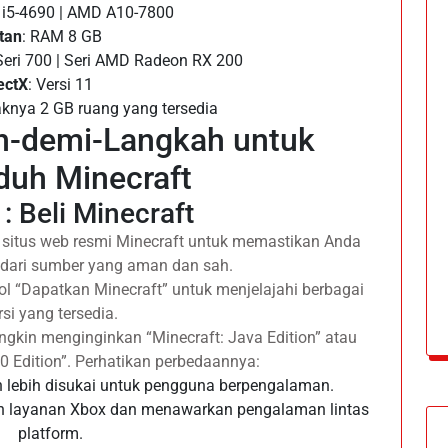
el i5-4690 | AMD A10-7800
tan
: RAM 8 GB
Seri 700 | Seri AMD Radeon RX 200
ectX
: Versi 11
aknya 2 GB ruang yang tersedia
h-demi-Langkah untuk
uh Minecraft
: Beli Minecraft
i situs web resmi Minecraft untuk memastikan Anda
ari sumber yang aman dan sah.
bol “Dapatkan Minecraft” untuk menjelajahi berbagai
rsi yang tersedia.
ngkin menginginkan “Minecraft: Java Edition” atau
0 Edition”. Perhatikan perbedaannya:
lebih disukai untuk pengguna berpengalaman.
gan layanan Xbox dan menawarkan pengalaman lintas
platform.