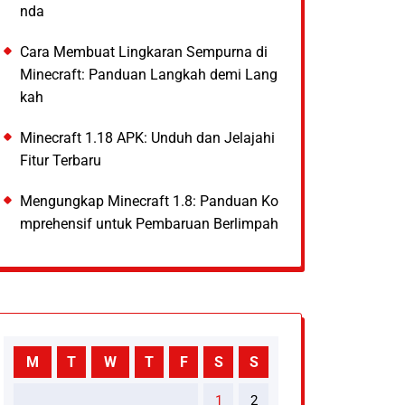
nda
Cara Membuat Lingkaran Sempurna di
Minecraft: Panduan Langkah demi Lang
kah
Minecraft 1.18 APK: Unduh dan Jelajahi
Fitur Terbaru
Mengungkap Minecraft 1.8: Panduan Ko
mprehensif untuk Pembaruan Berlimpah
M
T
W
T
F
S
S
1
2