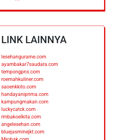
LINK LAINNYA
lesehangurame.com
ayambakar7saudara.com
tempongpns.com
roemahkuliner.com
saoenkkito.com
handayaniprima.com
kampungmakan.com
luckycatck.com
rmbakoelkita.com
angelesehan.com
bluejasminejkt.com
Mrobak.com