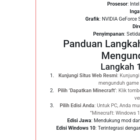
Prosesor
: Int
Inga
Grafik
: NVIDIA GeForce 
Dir
Penyimpanan
: Setid
Panduan Langka
Mengund
Langkah 1
Kunjungi Situs Web Resmi
: Kunjung
mengunduh game d
Pilih ‘Dapatkan Minecraft’
: Klik tom
ve
Pilih Edisi Anda
: Untuk PC, Anda mu
“Minecraft: Windows 1
Edisi Jawa
: Mendukung mod dan 
Edisi Windows 10
: Terintegrasi den