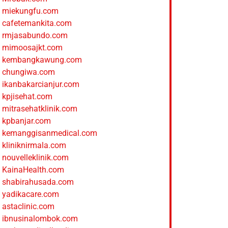
miekungfu.com
cafetemankita.com
rmjasabundo.com
mimoosajkt.com
kembangkawung.com
chungiwa.com
ikanbakarcianjur.com
kpjisehat.com
mitrasehatklinik.com
kpbanjar.com
kemanggisanmedical.com
kliniknirmala.com
nouvelleklinik.com
KainaHealth.com
shabirahusada.com
yadikacare.com
astaclinic.com
ibnusinalombok.com