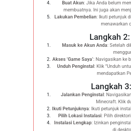
Buat Akun
: Jika Anda belum memi
membuatnya. Ini juga akan men
Lakukan Pembelian
: Ikuti petunjuk
menawarkan o
Langkah 2
Masuk ke Akun Anda
: Setelah d
menggun
Akses ‘Game Saya’
: Navigasikan ke 
Unduh Penginstal
: Klik “Unduh un
mendapatkan Pen
Langkah 3:
Jalankan Penginstal
: Navigasikan
Minecraft. Klik d
Ikuti Petunjuknya
: Ikuti petunjuk ins
Pilih Lokasi Instalasi
: Pilih direkto
Instalasi Lengkap
: Izinkan penginst
di deskt