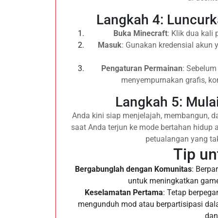
Langkah 4: Luncurk
Buka Minecraft
: Klik dua kal
Masuk
: Gunakan kredensial akun 
Pengaturan Permainan
: Sebelum 
menyempurnakan grafis, kon
Langkah 5: Mula
Anda kini siap menjelajah, membangun, da
saat Anda terjun ke mode bertahan hidup 
petualangan yang ta
Tip u
Bergabunglah dengan Komunitas
: Berpa
untuk meningkatkan gamep
Keselamatan Pertama
: Tetap berpega
mengunduh mod atau berpartisipasi dal
dan