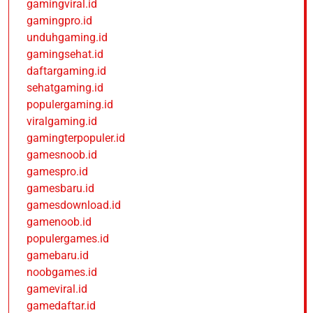
gamingviral.id
gamingpro.id
unduhgaming.id
gamingsehat.id
daftargaming.id
sehatgaming.id
populergaming.id
viralgaming.id
gamingterpopuler.id
gamesnoob.id
gamespro.id
gamesbaru.id
gamesdownload.id
gamenoob.id
populergames.id
gamebaru.id
noobgames.id
gameviral.id
gamedaftar.id