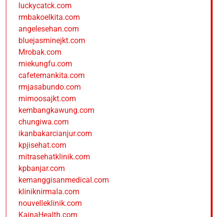
luckycatck.com
rmbakoelkita.com
angelesehan.com
bluejasminejkt.com
Mrobak.com
miekungfu.com
cafetemankita.com
rmjasabundo.com
mimoosajkt.com
kembangkawung.com
chungiwa.com
ikanbakarcianjur.com
kpjisehat.com
mitrasehatklinik.com
kpbanjar.com
kemanggisanmedical.com
kliniknirmala.com
nouvelleklinik.com
KainaHealth.com