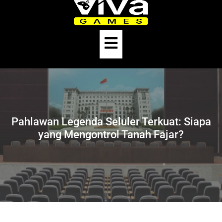
Skip
to
content
Open
Button
Pahlawan Legenda Seluler Terkuat: Siapa
yang Mengontrol Tanah Fajar?