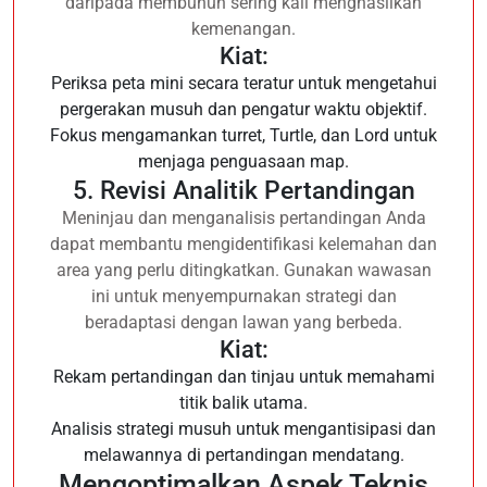
daripada membunuh sering kali menghasilkan
kemenangan.
Kiat:
Periksa peta mini secara teratur untuk mengetahui
pergerakan musuh dan pengatur waktu objektif.
Fokus mengamankan turret, Turtle, dan Lord untuk
menjaga penguasaan map.
5. Revisi Analitik Pertandingan
Meninjau dan menganalisis pertandingan Anda
dapat membantu mengidentifikasi kelemahan dan
area yang perlu ditingkatkan. Gunakan wawasan
ini untuk menyempurnakan strategi dan
beradaptasi dengan lawan yang berbeda.
Kiat:
Rekam pertandingan dan tinjau untuk memahami
titik balik utama.
Analisis strategi musuh untuk mengantisipasi dan
melawannya di pertandingan mendatang.
Mengoptimalkan Aspek Teknis