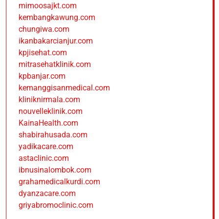
mimoosajkt.com
kembangkawung.com
chungiwa.com
ikanbakarcianjur.com
kpjisehat.com
mitrasehatklinik.com
kpbanjar.com
kemanggisanmedical.com
kliniknirmala.com
nouvelleklinik.com
KainaHealth.com
shabirahusada.com
yadikacare.com
astaclinic.com
ibnusinalombok.com
grahamedicalkurdi.com
dyanzacare.com
griyabromoclinic.com