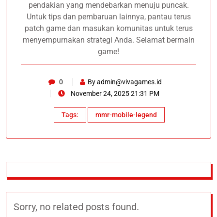
pendakian yang mendebarkan menuju puncak.
Untuk tips dan pembaruan lainnya, pantau terus
patch game dan masukan komunitas untuk terus
menyempurnakan strategi Anda. Selamat bermain
game!
0
By
admin@vivagames.id
November 24, 2025 21:31 PM
Tags:
mmr-mobile-legend
Sorry, no related posts found.