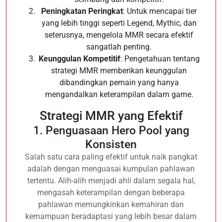
Peningkatan Peringkat
: Untuk mencapai tier
yang lebih tinggi seperti Legend, Mythic, dan
seterusnya, mengelola MMR secara efektif
sangatlah penting.
Keunggulan Kompetitif
: Pengetahuan tentang
strategi MMR memberikan keunggulan
dibandingkan pemain yang hanya
mengandalkan keterampilan dalam game.
Strategi MMR yang Efektif
1. Penguasaan Hero Pool yang
Konsisten
Salah satu cara paling efektif untuk naik pangkat
adalah dengan menguasai kumpulan pahlawan
tertentu. Alih-alih menjadi ahli dalam segala hal,
mengasah keterampilan dengan beberapa
pahlawan memungkinkan kemahiran dan
kemampuan beradaptasi yang lebih besar dalam