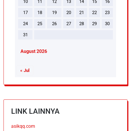
10
11
12
13
14
15
16
17
18
19
20
21
22
23
24
25
26
27
28
29
30
31
August 2026
« Jul
LINK LAINNYA
asikqq.com