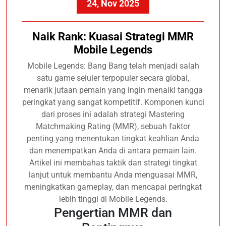
24, Nov 2025
Naik Rank: Kuasai Strategi MMR
Mobile Legends
Mobile Legends: Bang Bang telah menjadi salah
satu game seluler terpopuler secara global,
menarik jutaan pemain yang ingin menaiki tangga
peringkat yang sangat kompetitif. Komponen kunci
dari proses ini adalah strategi Mastering
Matchmaking Rating (MMR), sebuah faktor
penting yang menentukan tingkat keahlian Anda
dan menempatkan Anda di antara pemain lain.
Artikel ini membahas taktik dan strategi tingkat
lanjut untuk membantu Anda menguasai MMR,
meningkatkan gameplay, dan mencapai peringkat
lebih tinggi di Mobile Legends.
Pengertian MMR dan