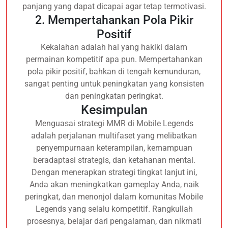
panjang yang dapat dicapai agar tetap termotivasi.
2. Mempertahankan Pola Pikir
Positif
Kekalahan adalah hal yang hakiki dalam
permainan kompetitif apa pun. Mempertahankan
pola pikir positif, bahkan di tengah kemunduran,
sangat penting untuk peningkatan yang konsisten
dan peningkatan peringkat.
Kesimpulan
Menguasai strategi MMR di Mobile Legends
adalah perjalanan multifaset yang melibatkan
penyempurnaan keterampilan, kemampuan
beradaptasi strategis, dan ketahanan mental.
Dengan menerapkan strategi tingkat lanjut ini,
Anda akan meningkatkan gameplay Anda, naik
peringkat, dan menonjol dalam komunitas Mobile
Legends yang selalu kompetitif. Rangkullah
prosesnya, belajar dari pengalaman, dan nikmati