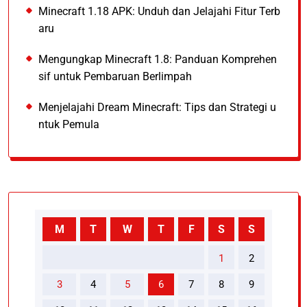
Minecraft 1.18 APK: Unduh dan Jelajahi Fitur Terb
aru
Mengungkap Minecraft 1.8: Panduan Komprehen
sif untuk Pembaruan Berlimpah
Menjelajahi Dream Minecraft: Tips dan Strategi u
ntuk Pemula
M
T
W
T
F
S
S
1
2
3
4
5
6
7
8
9