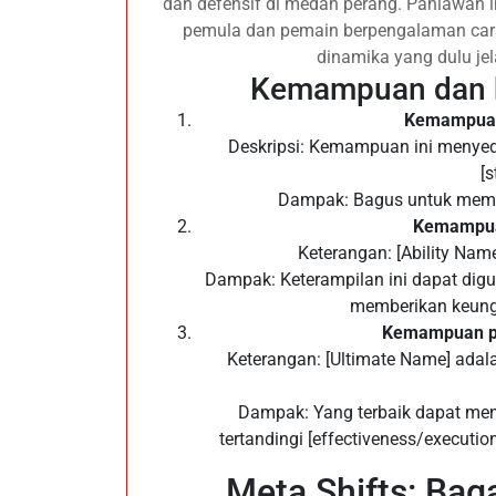
dan defensif di medan perang. Pahlawan 
pemula dan pemain berpengalaman cara
dinamika yang dulu jel
Kemampuan dan k
Kemampuan 
Deskripsi: Kemampuan ini menyed
[s
Dampak: Bagus untuk memul
Kemampuan
Keterangan: [Ability Name
Dampak: Keterampilan ini dapat dig
memberikan keungg
Kemampuan pa
Keterangan: [Ultimate Name] adal
Dampak: Yang terbaik dapat me
tertandingi [effectiveness/executi
Meta Shifts: Ba