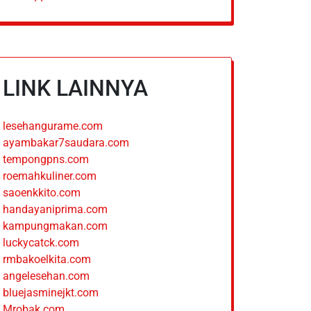
LINK LAINNYA
lesehangurame.com
ayambakar7saudara.com
tempongpns.com
roemahkuliner.com
saoenkkito.com
handayaniprima.com
kampungmakan.com
luckycatck.com
rmbakoelkita.com
angelesehan.com
bluejasminejkt.com
Mrobak.com