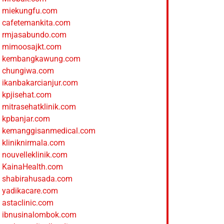
miekungfu.com
cafetemankita.com
rmjasabundo.com
mimoosajkt.com
kembangkawung.com
chungiwa.com
ikanbakarcianjur.com
kpjisehat.com
mitrasehatklinik.com
kpbanjar.com
kemanggisanmedical.com
kliniknirmala.com
nouvelleklinik.com
KainaHealth.com
shabirahusada.com
yadikacare.com
astaclinic.com
ibnusinalombok.com