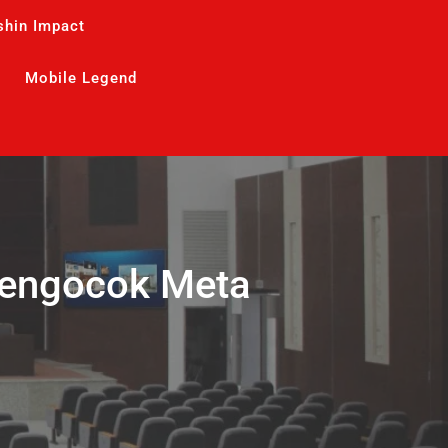
shin Impact
Mobile Legend
Mengocok Meta