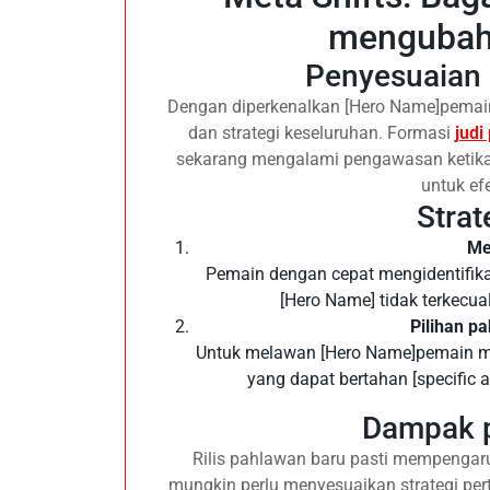
mengubah
Penyesuaian 
Dengan diperkenalkan [Hero Name]pemai
dan strategi keseluruhan. Formasi
judi
sekarang mengalami pengawasan ketika
untuk ef
Strat
Me
Pemain dengan cepat mengidentifika
[Hero Name] tidak terkecual
Pilihan p
Untuk melawan [Hero Name]pemain mu
yang dapat bertahan [specific ab
Dampak p
Rilis pahlawan baru pasti mempengaru
mungkin perlu menyesuaikan strategi pe