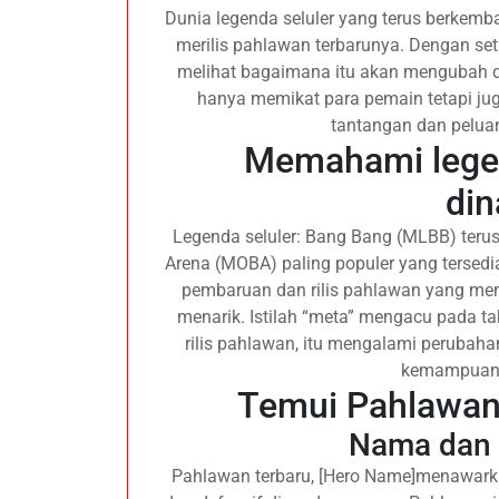
Dunia legenda seluler yang terus berkem
merilis pahlawan terbarunya. Dengan se
melihat bagaimana itu akan mengubah d
hanya memikat para pemain tetapi ju
tantangan dan peluan
Memahami legen
di
Legenda seluler: Bang Bang (MLBB) terus
Arena (MOBA) paling populer yang tersedia
pembaruan dan rilis pahlawan yang me
menarik. Istilah “meta” mengacu pada tak
rilis pahlawan, itu mengalami perubaha
kemampuan,
Temui Pahlawan
Nama dan 
Pahlawan terbaru, [Hero Name]menawarkan 