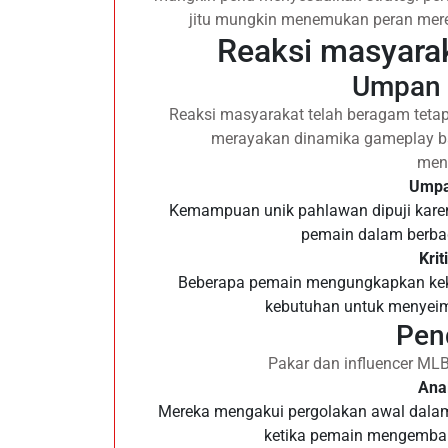
jitu mungkin menemukan peran mer
Reaksi masyarak
Umpan 
Reaksi masyarakat telah beragam tetap
merayakan dinamika gameplay bar
men
Umpan
Kemampuan unik pahlawan dipuji karen
pemain dalam berbag
Krit
Beberapa pemain mengungkapkan kekh
kebutuhan untuk menyei
Pen
Pakar dan influencer MLB
Anal
Mereka mengakui pergolakan awal dalam
ketika pemain mengembang