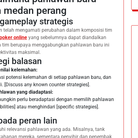
 medan perang
gameplay strategis
n telah mengamati perubahan dalam komposisi tim
 poker online
yang sebelumnya dapat diandalkan
 tim berupaya menggabungkan pahlawan baru ini
ektivitas maksimal.
egi balasan
nilai kelemahan:
si potensi kelemahan di setiap pahlawan baru, dan
i. [Discuss any known counter strategies].
ahlawan yang diadaptasi:
ngkin perlu beradaptasi dengan memilih pahlawan
ilities] atau menghindari [specific strategies].
ada peran lain
hi relevansi pahlawan yang ada. Misalnya, tank
rtahanan mereka, sementara penyihir dan penembak