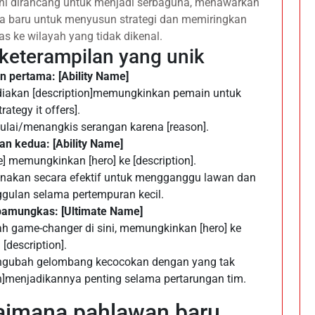
ini dirancang untuk menjadi serbaguna, menawarkan
 baru untuk menyusun strategi dan memiringkan
as ke wilayah yang tidak dikenal.
eterampilan yang unik
pertama: [Ability Name]
iakan [description]memungkinkan pemain untuk
trategy it offers].
ai/menangkis serangan karena [reason].
 kedua: [Ability Name]
] memungkinkan [hero] ke [description].
unakan secara efektif untuk mengganggu lawan dan
ulan selama pertempuran kecil.
mungkas: [Ultimate Name]
ah game-changer di sini, memungkinkan [hero] ke
[description].
ngubah gelombang kecocokan dengan yang tak
on]menjadikannya penting selama pertarungan tim.
gaimana pahlawan baru