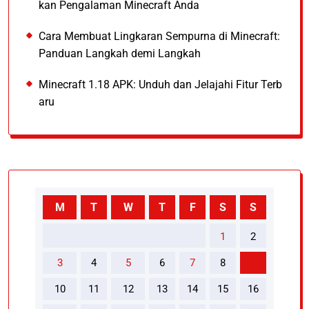
kan Pengalaman Minecraft Anda
Cara Membuat Lingkaran Sempurna di Minecraft:
Panduan Langkah demi Langkah
Minecraft 1.18 APK: Unduh dan Jelajahi Fitur Terb
aru
M
T
W
T
F
S
S
1
2
3
4
5
6
7
8
9
10
11
12
13
14
15
16