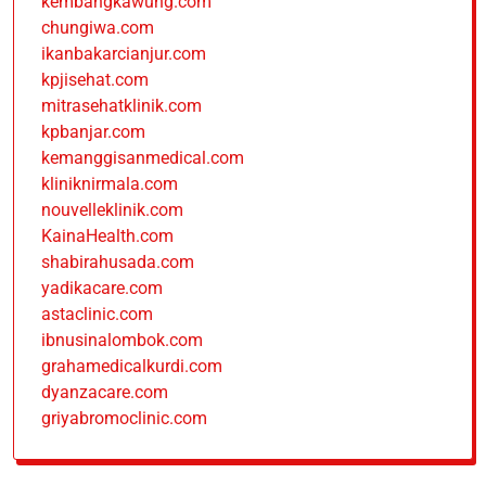
kembangkawung.com
chungiwa.com
ikanbakarcianjur.com
kpjisehat.com
mitrasehatklinik.com
kpbanjar.com
kemanggisanmedical.com
kliniknirmala.com
nouvelleklinik.com
KainaHealth.com
shabirahusada.com
yadikacare.com
astaclinic.com
ibnusinalombok.com
grahamedicalkurdi.com
dyanzacare.com
griyabromoclinic.com