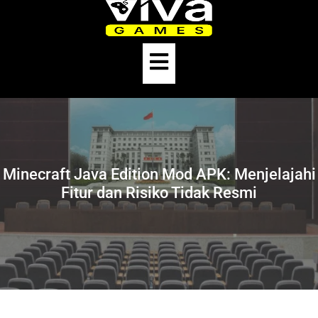
Skip
to
content
Open
Button
Minecraft Java Edition Mod APK: Menjelajahi
Fitur dan Risiko Tidak Resmi