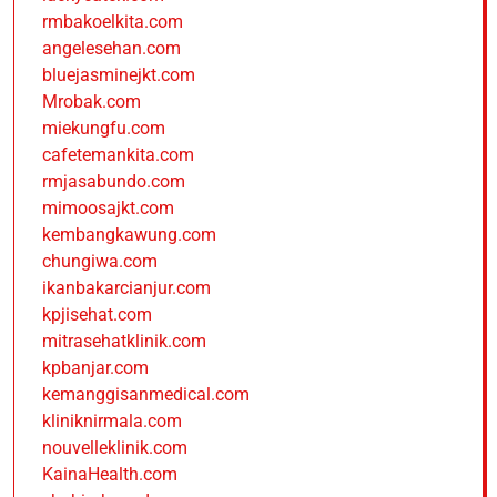
rmbakoelkita.com
angelesehan.com
bluejasminejkt.com
Mrobak.com
miekungfu.com
cafetemankita.com
rmjasabundo.com
mimoosajkt.com
kembangkawung.com
chungiwa.com
ikanbakarcianjur.com
kpjisehat.com
mitrasehatklinik.com
kpbanjar.com
kemanggisanmedical.com
kliniknirmala.com
nouvelleklinik.com
KainaHealth.com