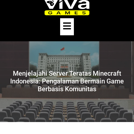
Skip
to
content
Open
Button
Menjelajahi Server Teratas Minecraft
Indonesia: Pengalaman Bermain Game
Berbasis Komunitas