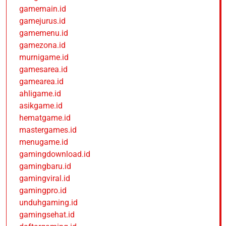
gamemain.id
gamejurus.id
gamemenu.id
gamezona.id
murnigame.id
gamesarea.id
gamearea.id
ahligame.id
asikgame.id
hematgame.id
mastergames.id
menugame.id
gamingdownload.id
gamingbaru.id
gamingviral.id
gamingpro.id
unduhgaming.id
gamingsehat.id