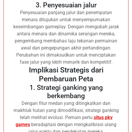
3. Penyesuaian jalur
Penyesuaian panjang jalur dan penempatan
menara ditujukan untuk menyempurnakan
keseimbangan gameplay. Dengan mengubah jarak
antara menara dan dinamika serangan mereka,
pengembang membahas laju tekanan permainan
awal dan pengepungan akhir pertandingan.
Perubahan ini dimaksudkan untuk menciptakan
fase jalur yang lebih menarik dan kompetitif.
Implikasi Strategis dari
Pembaruan Peta
1. Strategi ganking yang
berkembang
Dengan fitur medan yang ditingkatkan dan
makhluk hutan yang dimodifikasi, strategi ganking
telah melihat evolusi. Pemain perlu
situs pkv
games
beradaptasi dengan mengkalibrasi ulang
jalur waktu dan pendekatan mereka,