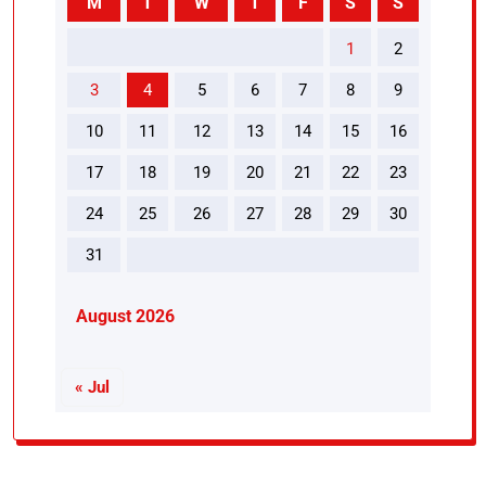
M
T
W
T
F
S
S
1
2
3
4
5
6
7
8
9
10
11
12
13
14
15
16
17
18
19
20
21
22
23
24
25
26
27
28
29
30
31
August 2026
« Jul