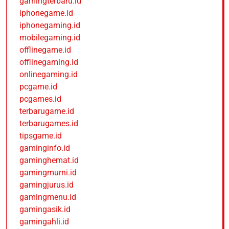
gamingterbaru.id
iphonegame.id
iphonegaming.id
mobilegaming.id
offlinegame.id
offlinegaming.id
onlinegaming.id
pcgame.id
pcgames.id
terbarugame.id
terbarugames.id
tipsgame.id
gaminginfo.id
gaminghemat.id
gamingmurni.id
gamingjurus.id
gamingmenu.id
gamingasik.id
gamingahli.id