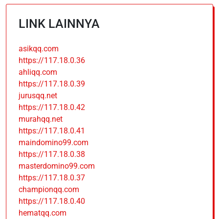
LINK LAINNYA
asikqq.com
https://117.18.0.36
ahliqq.com
https://117.18.0.39
jurusqq.net
https://117.18.0.42
murahqq.net
https://117.18.0.41
maindomino99.com
https://117.18.0.38
masterdomino99.com
https://117.18.0.37
championqq.com
https://117.18.0.40
hematqq.com