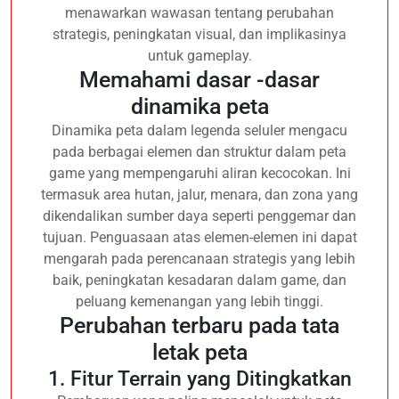
menawarkan wawasan tentang perubahan
strategis, peningkatan visual, dan implikasinya
untuk gameplay.
Memahami dasar -dasar
dinamika peta
Dinamika peta dalam legenda seluler mengacu
pada berbagai elemen dan struktur dalam peta
game yang mempengaruhi aliran kecocokan. Ini
termasuk area hutan, jalur, menara, dan zona yang
dikendalikan sumber daya seperti penggemar dan
tujuan. Penguasaan atas elemen-elemen ini dapat
mengarah pada perencanaan strategis yang lebih
baik, peningkatan kesadaran dalam game, dan
peluang kemenangan yang lebih tinggi.
Perubahan terbaru pada tata
letak peta
1. Fitur Terrain yang Ditingkatkan