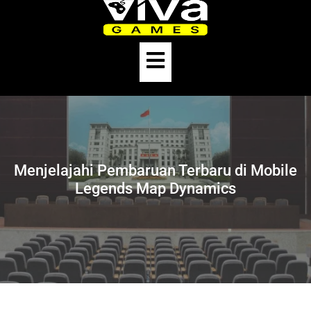
Skip
to
content
Open
Button
Menjelajahi Pembaruan Terbaru di Mobile
Legends Map Dynamics