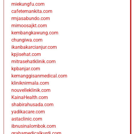
miekungfu.com
cafetemankita.com
rmjasabundo.com
mimoosajkt.com
kembangkawung.com
chungiwa.com
ikanbakarcianjur.com
kpjisehat.com
mitrasehatklinik.com
kpbanjar.com
kemanggisanmedical.com
kliniknirmala.com
nouvelleklinik.com
KainaHealth.com
shabirahusada.com
yadikacare.com
astaclinic.com
ibnusinalombok.com
grahamedicalkurdi.com