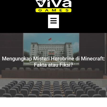
Skip
to
content
Open
Button
Mengungkap Misteri Herobrine di Minecraft:
Fakta atau Fiksi?