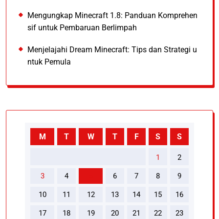
Mengungkap Minecraft 1.8: Panduan Komprehen
sif untuk Pembaruan Berlimpah
Menjelajahi Dream Minecraft: Tips dan Strategi u
ntuk Pemula
M
T
W
T
F
S
S
1
2
3
4
5
6
7
8
9
10
11
12
13
14
15
16
17
18
19
20
21
22
23