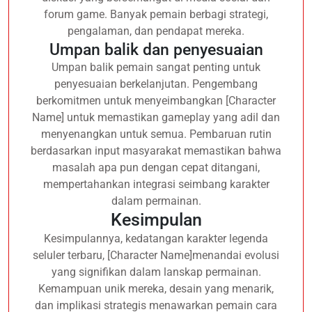
forum game. Banyak pemain berbagi strategi,
pengalaman, dan pendapat mereka.
Umpan balik dan penyesuaian
Umpan balik pemain sangat penting untuk
penyesuaian berkelanjutan. Pengembang
berkomitmen untuk menyeimbangkan [Character
Name] untuk memastikan gameplay yang adil dan
menyenangkan untuk semua. Pembaruan rutin
berdasarkan input masyarakat memastikan bahwa
masalah apa pun dengan cepat ditangani,
mempertahankan integrasi seimbang karakter
dalam permainan.
Kesimpulan
Kesimpulannya, kedatangan karakter legenda
seluler terbaru, [Character Name]menandai evolusi
yang signifikan dalam lanskap permainan.
Kemampuan unik mereka, desain yang menarik,
dan implikasi strategis menawarkan pemain cara