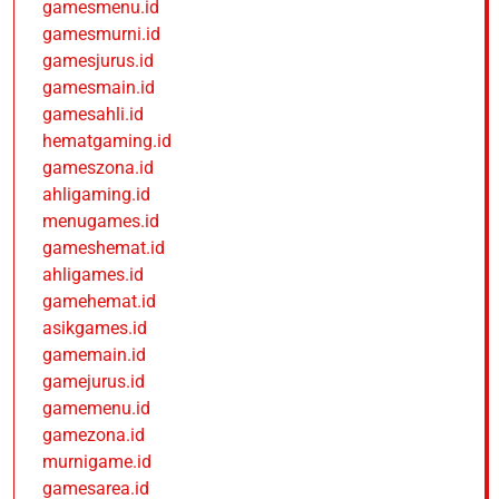
gamesmenu.id
gamesmurni.id
gamesjurus.id
gamesmain.id
gamesahli.id
hematgaming.id
gameszona.id
ahligaming.id
menugames.id
gameshemat.id
ahligames.id
gamehemat.id
asikgames.id
gamemain.id
gamejurus.id
gamemenu.id
gamezona.id
murnigame.id
gamesarea.id