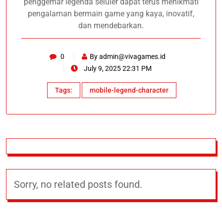
penggemar legenda seluler dapat terus menikmati
pengalaman bermain game yang kaya, inovatif,
dan mendebarkan.
0
By
admin@vivagames.id
July 9, 2025 22:31 PM
Tags:
mobile-legend-character
Sorry, no related posts found.