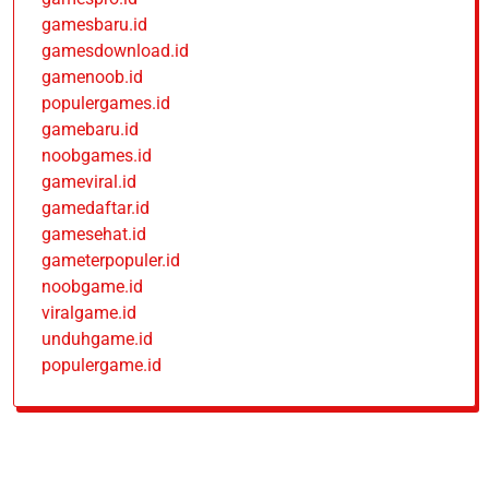
gamesbaru.id
gamesdownload.id
gamenoob.id
populergames.id
gamebaru.id
noobgames.id
gameviral.id
gamedaftar.id
gamesehat.id
gameterpopuler.id
noobgame.id
viralgame.id
unduhgame.id
populergame.id