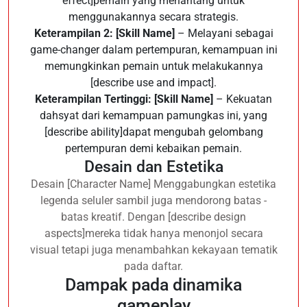
effect]pemain yang menantang untuk
menggunakannya secara strategis.
Keterampilan 2: [Skill Name]
– Melayani sebagai
game-changer dalam pertempuran, kemampuan ini
memungkinkan pemain untuk melakukannya
[describe use and impact].
Keterampilan Tertinggi: [Skill Name]
– Kekuatan
dahsyat dari kemampuan pamungkas ini, yang
[describe ability]dapat mengubah gelombang
pertempuran demi kebaikan pemain.
Desain dan Estetika
Desain [Character Name] Menggabungkan estetika
legenda seluler sambil juga mendorong batas -
batas kreatif. Dengan [describe design
aspects]mereka tidak hanya menonjol secara
visual tetapi juga menambahkan kekayaan tematik
pada daftar.
Dampak pada dinamika
gameplay