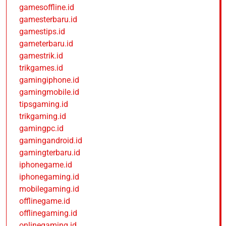
gamesoffline.id
gamesterbaru.id
gamestips.id
gameterbaru.id
gamestrik.id
trikgames.id
gamingiphone.id
gamingmobile.id
tipsgaming.id
trikgaming.id
gamingpc.id
gamingandroid.id
gamingterbaru.id
iphonegame.id
iphonegaming.id
mobilegaming.id
offlinegame.id
offlinegaming.id
onlinegaming.id