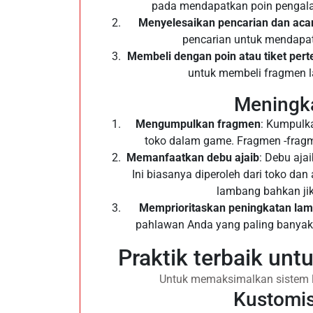
pada mendapatkan poin pengalam
Menyelesaikan pencarian dan aca
pencarian untuk mendapa
Membeli dengan poin atau tiket per
untuk membeli fragmen 
Meningk
Mengumpulkan fragmen
: Kumpulk
toko dalam game. Fragmen -fragm
Memanfaatkan debu ajaib
: Debu aja
Ini biasanya diperoleh dari toko d
lambang bahkan jik
Memprioritaskan peningkatan la
pahlawan Anda yang paling banyak
Praktik terbaik un
Untuk memaksimalkan sistem la
Kustomis