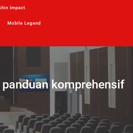
shin Impact
Mobile Legend
: panduan komprehensif