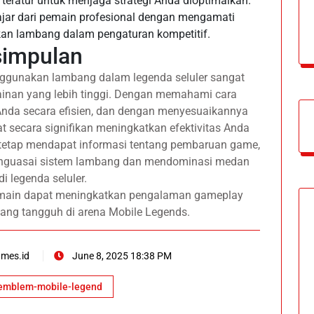
 teratur untuk menjaga strategi Anda dioptimalkan.
lajar dari pemain profesional dengan mengamati
n lambang dalam pengaturan kompetitif.
simpulan
ggunakan lambang dalam legenda seluler sangat
ainan yang lebih tinggi. Dengan memahami cara
da secara efisien, dan dengan menyesuaikannya
secara signifikan meningkatkan efektivitas Anda
 tetap mendapat informasi tentang pembaruan game,
menguasai sistem lambang dan mendominasi medan
i legenda seluler.
main dapat meningkatkan pengalaman gameplay
ang tangguh di arena Mobile Legends.
mes.id
June 8, 2025 18:38 PM
emblem-mobile-legend