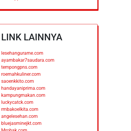
LINK LAINNYA
lesehangurame.com
ayambakar7saudara.com
tempongpns.com
roemahkuliner.com
saoenkkito.com
handayaniprima.com
kampungmakan.com
luckycatck.com
rmbakoelkita.com
angelesehan.com
bluejasminejkt.com
Mrobak.com