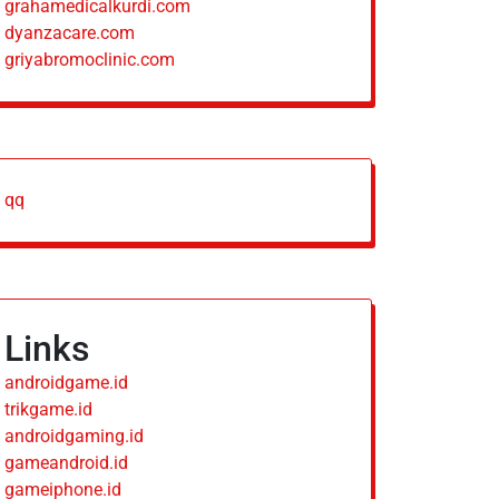
grahamedicalkurdi.com
dyanzacare.com
griyabromoclinic.com
qq
Links
androidgame.id
trikgame.id
androidgaming.id
gameandroid.id
gameiphone.id