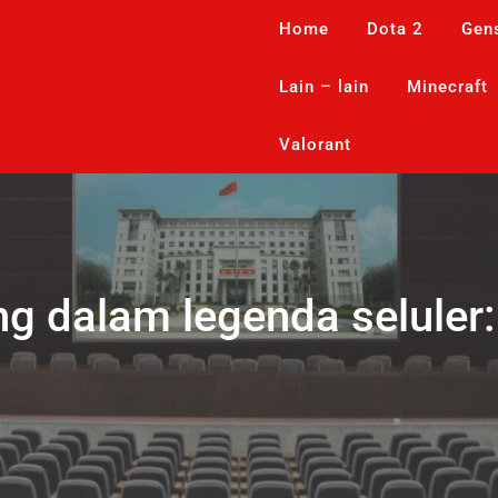
Home
Dota 2
Gen
Lain – lain
Minecraft
Valorant
 dalam legenda seluler