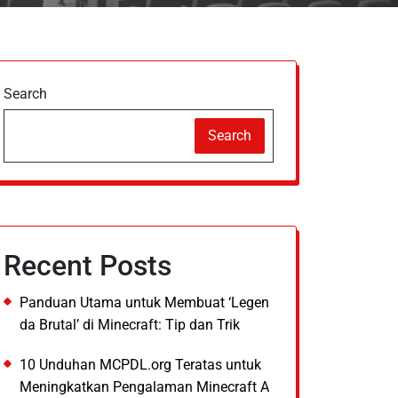
Search
Search
Recent Posts
Panduan Utama untuk Membuat ‘Legen
da Brutal’ di Minecraft: Tip dan Trik
10 Unduhan MCPDL.org Teratas untuk
Meningkatkan Pengalaman Minecraft A