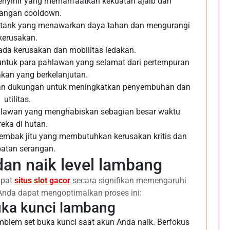
penyihir yang memanfaatkan kekuatan ajaib dan
angan cooldown.
n tank yang menawarkan daya tahan dan mengurangi
kerusakan.
ada kerusakan dan mobilitas ledakan.
 untuk para pahlawan yang selamat dari pertempuran
kan yang berkelanjutan.
wan dukungan untuk meningkatkan penyembuhan dan
utilitas.
ahlawan yang menghabiskan sebagian besar waktu
eka di hutan.
nembak jitu yang membutuhkan kerusakan kritis dan
atan serangan.
an naik level lambang
apat
situs slot gacor
secara signifikan memengaruhi
Anda dapat mengoptimalkan proses ini:
ka kunci lambang
mblem set buka kunci saat akun Anda naik. Berfokus