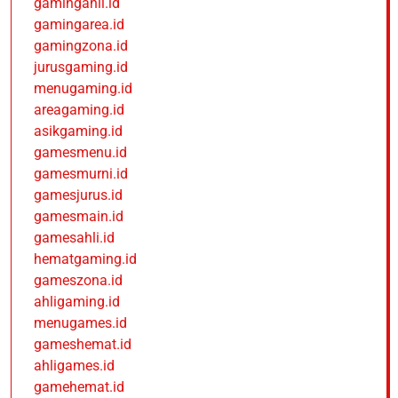
gamingahli.id
gamingarea.id
gamingzona.id
jurusgaming.id
menugaming.id
areagaming.id
asikgaming.id
gamesmenu.id
gamesmurni.id
gamesjurus.id
gamesmain.id
gamesahli.id
hematgaming.id
gameszona.id
ahligaming.id
menugames.id
gameshemat.id
ahligames.id
gamehemat.id