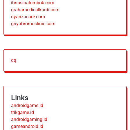
ibnusinalombok.com
grahamedicalkurdi.com
dyanzacare.com
griyabromoclinic.com
qq
Links
androidgame.id
trikgame.id
androidgaming.id
gameandroid.id