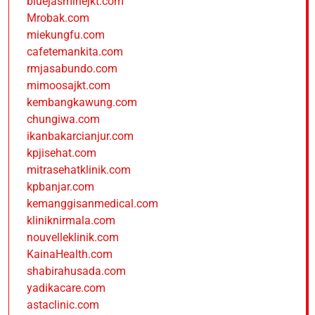
bluejasminejkt.com
Mrobak.com
miekungfu.com
cafetemankita.com
rmjasabundo.com
mimoosajkt.com
kembangkawung.com
chungiwa.com
ikanbakarcianjur.com
kpjisehat.com
mitrasehatklinik.com
kpbanjar.com
kemanggisanmedical.com
kliniknirmala.com
nouvelleklinik.com
KainaHealth.com
shabirahusada.com
yadikacare.com
astaclinic.com