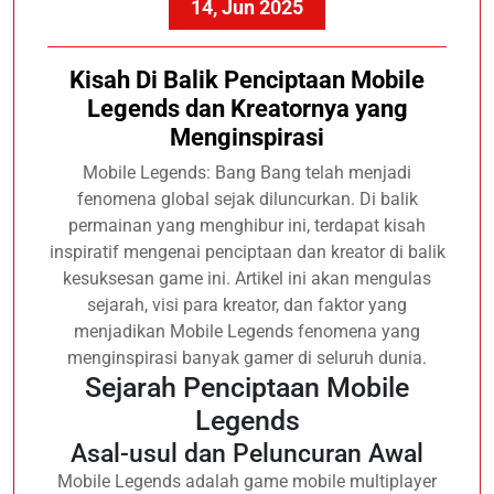
14, Jun 2025
Kisah Di Balik Penciptaan Mobile
Legends dan Kreatornya yang
Menginspirasi
Mobile Legends: Bang Bang telah menjadi
fenomena global sejak diluncurkan. Di balik
permainan yang menghibur ini, terdapat kisah
inspiratif mengenai penciptaan dan kreator di balik
kesuksesan game ini. Artikel ini akan mengulas
sejarah, visi para kreator, dan faktor yang
menjadikan Mobile Legends fenomena yang
menginspirasi banyak gamer di seluruh dunia.
Sejarah Penciptaan Mobile
Legends
Asal-usul dan Peluncuran Awal
Mobile Legends adalah game mobile multiplayer