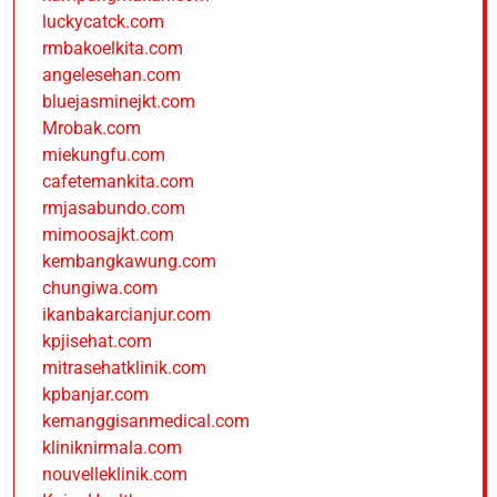
luckycatck.com
rmbakoelkita.com
angelesehan.com
bluejasminejkt.com
Mrobak.com
miekungfu.com
cafetemankita.com
rmjasabundo.com
mimoosajkt.com
kembangkawung.com
chungiwa.com
ikanbakarcianjur.com
kpjisehat.com
mitrasehatklinik.com
kpbanjar.com
kemanggisanmedical.com
kliniknirmala.com
nouvelleklinik.com