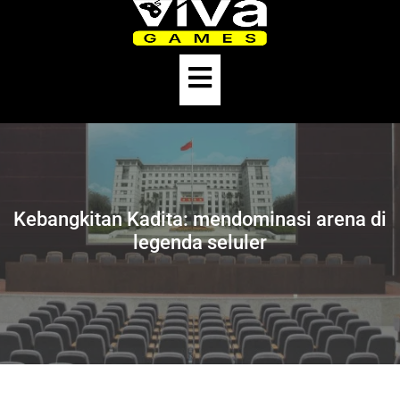
Skip
to
content
Open
Button
Kebangkitan Kadita: mendominasi arena di
legenda seluler